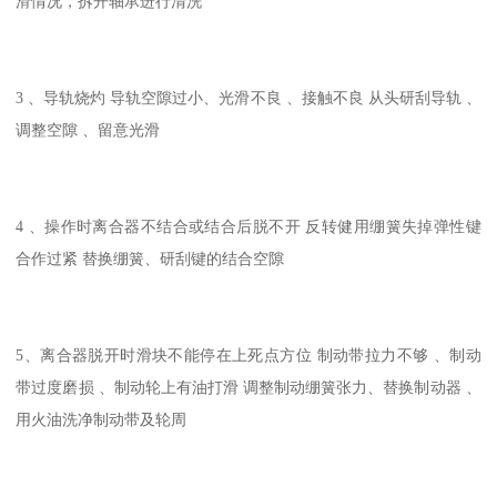
滑情况，拆开轴承进行清洗
3 、导轨烧灼 导轨空隙过小、光滑不良 、接触不良 从头研刮导轨 、
调整空隙 、留意光滑
4 、操作时离合器不结合或结合后脱不开 反转健用绷簧失掉弹性键
合作过紧 替换绷簧、研刮键的结合空隙
5、离合器脱开时滑块不能停在上死点方位 制动带拉力不够 、制动
带过度磨损 、制动轮上有油打滑 调整制动绷簧张力、替换制动器 、
用火油洗净制动带及轮周