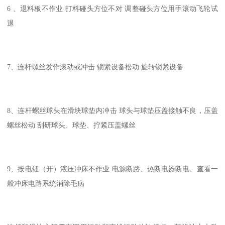
6 、退料板不作业 打料碰头方位不对 调整碰头方位用手滚动飞轮试
退
7、连杆螺丝发作滚动或冲击 锁紧设备松动 旋转锁紧设备
8、连杆螺丝球头在滑块球垫内冲击 球头与球垫压盖接触不良，压盖
螺丝松动 刮研球头、球垫、拧紧压盖螺丝
9、按电钮（开）液压冲床不作业 电源断路、热断电器断电、查看一
般冲床电路系统消除毛病