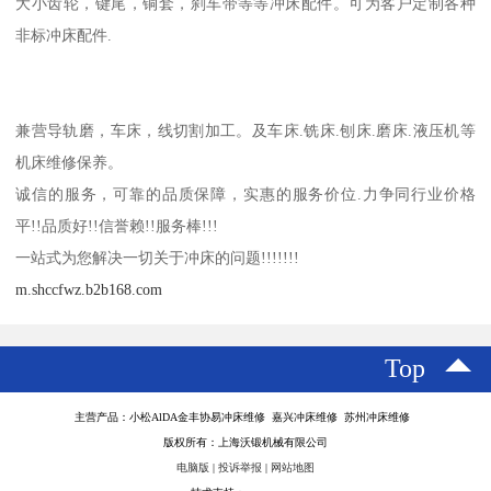
大小齿轮，键尾，铜套，刹车带等等冲床配件。可为客户定制各种
非标冲床配件.
兼营导轨磨，车床，线切割加工。及车床.铣床.刨床.磨床.液压机等
机床维修保养。
诚信的服务，可靠的品质保障，实惠的服务价位.力争同行业价格
平!!品质好!!信誉赖!!服务棒!!!
一站式为您解决一切关于冲床的问题!!!!!!!
m.shccfwz.b2b168.com
Top
主营产品：小松AlDA金丰协易冲床维修 嘉兴冲床维修 苏州冲床维修
版权所有：上海沃锻机械有限公司
电脑版
|
投诉举报
|
网站地图