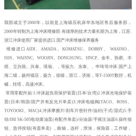
我部成立于2000年，以前是上海锻压机床华东地区售后服务部，
2000年转制为上海冲床维修部.有雄厚的技术力量长期为上海，江苏.
浙江冲床使用厂家提供进口.国产冲床维修保养服务
维修进口AIDI、AMADA、KOMATSU、DOBBY、 WASINO、
ISIS、WAISNC、WOOJIN、DONGSUNG、HNCP、金丰、协易、丰
煜、立兴陈、兴泰、瑛瑜、，等振力、东泰、、申琦等冲床.国产上
海二锻，扬州锻压，扬力，徐锻，浙江，济南，等T-1500T数控，机
械，转塔，高速冲床。
常用零配件如:1:冲床超负荷保护装置(日本/台湾)2.冲床光电保护装
置(日本/韩国/国产并有反光片单卖)3.冲床电磁阀(TACO、ROSS、
TOYOOKI、MAC)4.冲床摩擦片/刹车片密封件/油封(干式/湿式)5.手
动/IHI SK-505电动黄油泵(有配件单卖)/分油器/手摇注油器6.操作按
钮、急停按钮(有盖单卖) ，曲轴，连杆，滑块，保险器，工作键，