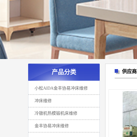
产品分类
供应商
小松AlDA金丰协易冲床维修
冲床维修
冷镦机热模锻机床维修
金丰协易冲床维修