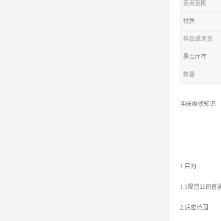
使用范围
材质
样品或现货
是否库存
数量
冲床维修知识
1.目的
1.1规范公司
2.适应范围