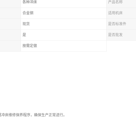
各种冲床
产品名称
合金钢
适用机床
现货
是否标准件
是
是否批发
按需定做
普通冲床维修保养程序，确保生产正常进行。