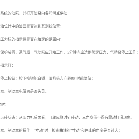
检查润滑系统的油泵，并打开油泵向各润滑点供油
检查各个油位计中的油面是否达到其割线位置；
检查各个压力标的指示值是否在给定的范围内；
 检查过载保护装置，通气后，气动泵应开始工作，5分钟内应达到额定压力，气动泵停止工作
电源指示灯；
检查紧急停止按钮：按下按钮能自锁，沿箭头方向转90°时能复位；
检查离合器、制动器电磁阀是否失灵。
起动时：
 检查飞轮运转状态：从压力机后面看，飞轮应顺时针转动，三角皮带不得有震动打滑现象。
检查离合器、制动器的操作：“寸动”时，检查曲轴的“寸动”和停止的角度是否过大；