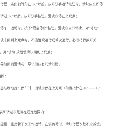
检查单次行程：当曲轴转角在160°以前，放开双手运转按钮时，滑块应立即停
转过160°以后，放开双手按钮，滑块应停在上死点；
检查紧急停车：运动时。按下“紧急停止”按钮，滑块应立即停止，对“寸动”
滑块未回到上死点时，不能连续运行或单次运行，必须将转换开关
置，用“寸动”规范使滑块回到上死点；
检查滑块导轨面润滑情况：导轨面应有润滑油脂。
行期间：
检查离合器与制动器：停车时，曲轴应停在上死点（角度指针在-10°——+5°
查压力表和转速表是否在规定范围内；
 检查工作能量：重复若干次工作运转，在满负荷时，滑块行程次数不应减慢。