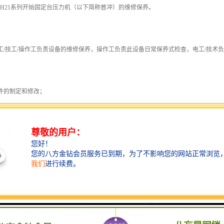
公司JH21系列开始固定台压力机（以下简称普冲）的维修保养。
册电工/技工/操作工负责设备的维修保养，操作工负责此设备日常保养式检查，电工/技术
责件的制定和修改；
的操作工或其班组长负责维修保养后设备的验收；
公室负责维修保养记录存档，保存期一年。
养过程中产出的垃圾及废物按废弃物处理程序处理。
安全事项：
具：螺丝刀、白布、手套、扳手、警告标牌、兆欧表。