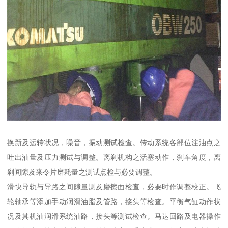
换新及运转状况，噪音，振动测试检查。传动系统各部位注油点之
吐出油量及压力测试与调整。离刹机构之活塞动作，刹车角度，离
刹间隙及来令片磨耗量之测试点检与必要调整。
滑快导轨与导路之间隙量测及磨擦面检查，必要时作调整校正。飞
轮轴承等添加手动润滑油脂及管路，接头等检查。平衡气缸动作状
况及其机油润滑系统油路，接头等测试检查。马达回路及电器操作