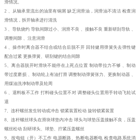
滑情况。
2 、从轴承里流出的油里有铜屑 缺乏润滑油，润滑油不清洁 检查润
滑情况，拆开轴承进行清洗
3 、导轨烧灼 导轨间隙过小、润滑不良 、接触不良 重新研刮导轨 、
调整间隙 、注意润滑
4 、操作时离合器不结合或结合后脱不开 回转健用弹簧失去弹性键
配合过紧 更换弹簧、研刮键的结合间隙
5、离合器脱开时滑块不能停在上死点位置 制动带拉力不够 、制动
带过度磨损 、制动轮上有油打滑 调整制动弹簧张力、更换制动器 、
用煤油洗净制动带及轮周
6 、退料板不工作 打料碰头位置不对 调整碰头位置用手转动飞轮试
退
7、连杆螺丝发生转动或冲击 锁紧装置松动 旋转锁紧装置
8、连杆螺丝球头在滑块球垫内冲击 球头与球垫压盖接触不良，压盖
螺丝松动 刮研球头、球垫、拧紧压盖螺丝
9、按电钮（开）不工作 电源断路、热断电器断电 检查电路系统消