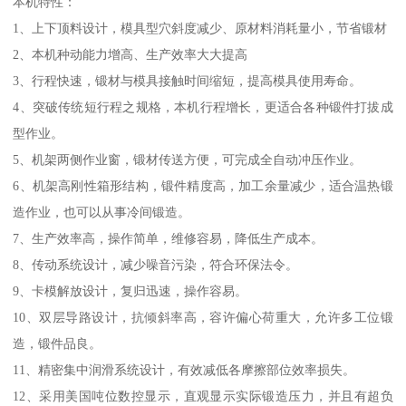
本机特性：
1、上下顶料设计，模具型穴斜度减少、原材料消耗量小，节省锻材
2、本机种动能力增高、生产效率大大提高
3、行程快速，锻材与模具接触时间缩短，提高模具使用寿命。
4、突破传统短行程之规格，本机行程增长，更适合各种锻件打拔成
型作业。
5、机架两侧作业窗，锻材传送方便，可完成全自动冲压作业。
6、机架高刚性箱形结构，锻件精度高，加工余量减少，适合温热锻
造作业，也可以从事冷间锻造。
7、生产效率高，操作简单，维修容易，降低生产成本。
8、传动系统设计，减少噪音污染，符合环保法令。
9、卡模解放设计，复归迅速，操作容易。
10、双层导路设计，抗倾斜率高，容许偏心荷重大，允许多工位锻
造，锻件品良。
11、精密集中润滑系统设计，有效减低各摩擦部位效率损失。
12、采用美国吨位数控显示，直观显示实际锻造压力，并且有超负