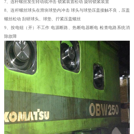
7、连杆螺丝发生转动或冲击 锁紧装置松动 旋转锁紧装置
8、连杆螺丝球头在滑块球垫内冲击 球头与球垫压盖接触不良，压盖
螺丝松动 刮研球头、球垫、拧紧压盖螺丝
9、按电钮（开）不工作 电源断路、热断电器断电 检查电路系统消
除故障