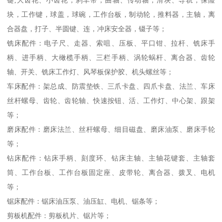
键,大齿轮、小齿轮，刹车带，曲轴、传动轴，滑块、导轨，保险
块，工作键，球盖，球碗，工作台板，制动轮，推料器，主轴，离
合器盘，打子、半圆键、连，冲床安全器，镊子等；
铣床配件：电子尺、走器、索咀、压板、平口钳、拉杆、铣床手
柄、进手柄、大橄榄手柄、三栏手柄、涡轮蜗杆、离合器、齿轮
轴、开关、铣床工作灯、风琴板保护胶、机头螺丝等；
车床配件：架总成、防震垫铁、三爪卡盘、四爪卡盘、法兰、车床
丝杆螺母、齿轮、齿轮轴、快速按钮、活、工作灯、中心架、跟架
等；
磨床配件：磨床法兰、丝杆螺母、细目磁盘、磨床油泵、磨床手轮
等；
钻床配件：钻床手柄、刻度环、钻床主轴、主轴花键套、主轴套
筒、工作台板、工作台板固定座、皮带轮、离合器、拨叉、电机
等；
锯床配件：锯床油压泵、油压缸、电机、锯条等；
剪板机配件：剪板机片、锯片等；