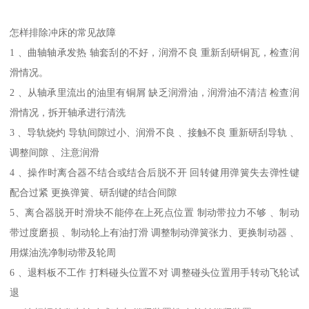
怎样排除冲床的常见故障
1 、曲轴轴承发热 轴套刮的不好，润滑不良 重新刮研铜瓦，检查润
滑情况。
2 、从轴承里流出的油里有铜屑 缺乏润滑油，润滑油不清洁 检查润
滑情况，拆开轴承进行清洗
3 、导轨烧灼 导轨间隙过小、润滑不良 、接触不良 重新研刮导轨 、
调整间隙 、注意润滑
4 、操作时离合器不结合或结合后脱不开 回转健用弹簧失去弹性键
配合过紧 更换弹簧、研刮键的结合间隙
5、离合器脱开时滑块不能停在上死点位置 制动带拉力不够 、制动
带过度磨损 、制动轮上有油打滑 调整制动弹簧张力、更换制动器 、
用煤油洗净制动带及轮周
6 、退料板不工作 打料碰头位置不对 调整碰头位置用手转动飞轮试
退