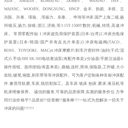
AIDI、AMADA、KOMATSU、DOBBY、 WASINO、ISIS、
WAISNC、WOOJIN、DONGSUNG、HNCP、金丰、协易、丰煜、立
兴陈、兴泰、瑛瑜、,等振力、东泰、、申琦等冲床.国产上海二锻,扬
州锻压,扬力,徐锻,浙江,济南,等3.15T-1500T数控,机械,转塔,高速冲
床。 常用零配件如:1:冲床超负荷保护装置(日本/台湾)2.冲床光电保
护装置(日本/韩国/国产并有反光片单卖)3.冲床电磁阀(TACO、
ROSS、TOYOOKI、MAC)4.冲床摩擦片/刹车片密封件/油封(干式/湿
式)5.手动/IHI SK-505电动黄油泵(有配件单卖)/分油器/手摇注油器6.
操作按钮、急停按钮(有盖单卖) ,曲轴,连杆,滑块,保险器,工作键,大小
齿轮,键尾,铜套,刹车带等等冲床配件。可为客户定制各种非标冲床配
件.兼营导轨磨,车床,线切割加工。及车床.铣床.刨床.磨床.液压机等
机床维修保养。 诚信的服务,可靠的品质保障,实惠的服务价位.力争
同行业价格平!!品质好!!信誉赖!!服务棒!!!一站式为您解决一切关于
冲床的问题!!!!!!!