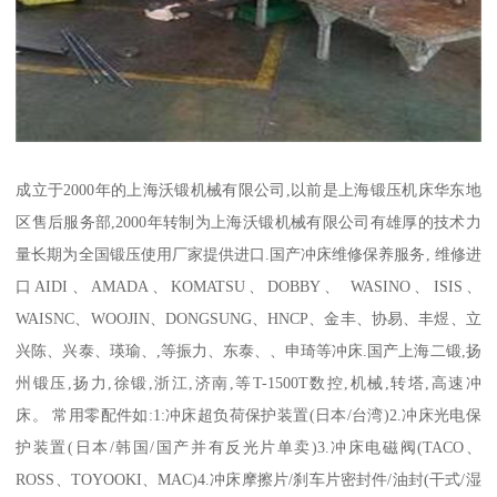
成立于2000年的上海沃锻机械有限公司,以前是上海锻压机床华东地
区售后服务部,2000年转制为上海沃锻机械有限公司有雄厚的技术力
量长期为全国锻压使用厂家提供进口.国产冲床维修保养服务, 维修进
口AIDI、AMADA、KOMATSU、DOBBY、 WASINO、ISIS、
WAISNC、WOOJIN、DONGSUNG、HNCP、金丰、协易、丰煜、立
兴陈、兴泰、瑛瑜、,等振力、东泰、、申琦等冲床.国产上海二锻,扬
州锻压,扬力,徐锻,浙江,济南,等T-1500T数控,机械,转塔,高速冲
床。 常用零配件如:1:冲床超负荷保护装置(日本/台湾)2.冲床光电保
护装置(日本/韩国/国产并有反光片单卖)3.冲床电磁阀(TACO、
ROSS、TOYOOKI、MAC)4.冲床摩擦片/刹车片密封件/油封(干式/湿