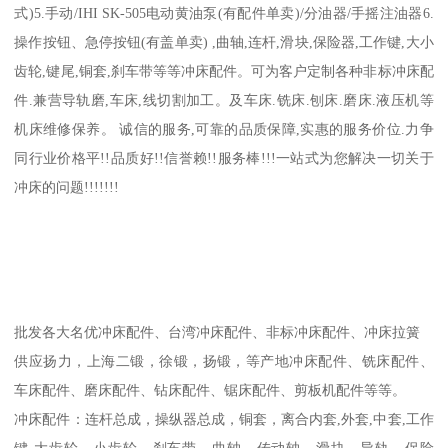
式)5.手动/IHI SK-505电动黄油泵(有配件单卖)/分油器/手摇注油器6.
操作按钮、急停按钮(有盖单卖) ,曲轴,连杆,滑块,保险器,工作键,大小
齿轮,键尾,铜套,刹车带等等冲床配件。可为客户定制各种非标冲床配
件.兼营导轨磨,车床,线切割加工。及车床.铣床.刨床.磨床.液压机等
机床维修保养。 诚信的服务,可靠的品质保障,实惠的服务价位.力争
同行业价格平!!品质好!!信誉赖!!服务棒!!!一站式为您解决一切关于
冲床的问题!!!!!!!
批发各大名优冲床配件、台湾冲床配件、非标冲床配件、冲床拉簧
供应扬力，上海二锻，徐锻，扬锻，等产地冲床配件、铣床配件、
车床配件、磨床配件、钻床配件、锯床配件、剪板机配件等等。
冲床配件：连杆总成，操纵器总成，铜套，离合内套,外套,中套,工作