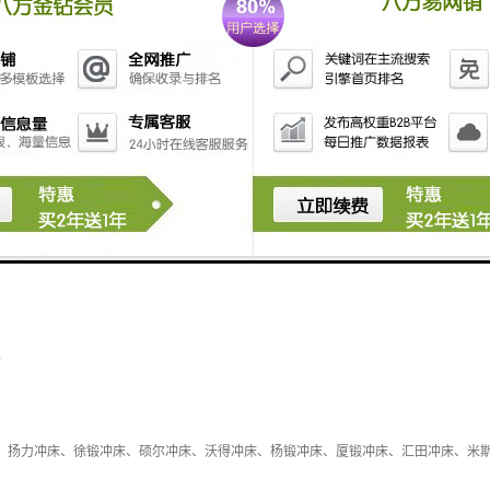
往，精益求精，努力缔造更加辉煌灿烂的明天！
：
类进口冲床维修,日本的有:AIDA、AMADA、DOBBY、DONGSUNG、HNCP、ISI
、协易冲床、硕尔冲床、瑛瑜冲床、振力冲床等及国内各型冲床。
修
：扬力冲床、徐锻冲床、硕尔冲床、沃得冲床、杨锻冲床、厦锻冲床、汇田冲床、米