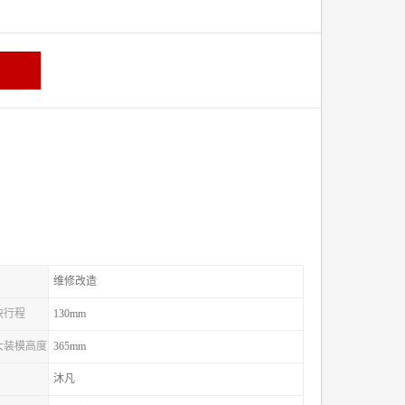
维修改造
滑块行程
130mm
较大装模高度
365mm
沐凡