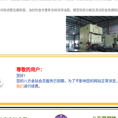
，间隙调整及磨耗面，油封检查并重新涂抹润滑油脂。模垫拆卸分解及清洁检查各磨耗
有限公司冲床维修服务机构自开办来，致力于为广大新老客户提供完善的冲床维修保养
修团队坚持“以人为本”，遵循“精品、客户、满意”的理念，为五千多家冲床厂家解
既往，以更精湛的维修技术、更快的响应速度、更低的价格为您服务！ ！
修市场的发展态势，致力于提升销售与服务网络，对客户特别推行了“信誉承诺制”！