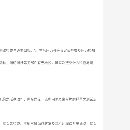
测试检查与必要调整。3。空气压力开关设定值检查及压力检知
动轴，蜗轮蜗杆等另部件有无松脱，异常及链条张力检查与调
机构之活塞动作，刹车角度，离刹间隙及来令片磨耗量之测试点
，接头等检查。平衡气缸动作状况及其机油润滑系统油路，接头