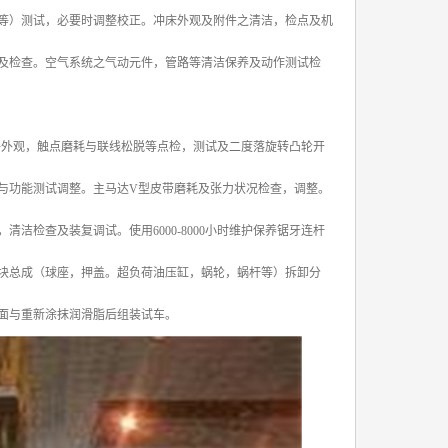
等）测试，必要时调整校正。冲床外观及附件之清洁，检点及机
及检查。空气系统之气动元件，管路等清洁保养及动作测试检
另件外观，触点磨耗与联线松脱等点检，测试及二度落旋转凸轮开
与功能测试调整。主马达V型皮带磨耗及张力状况检查，调整。
检查及装复调试。使用6000-8000小时维护保养锯牙连杆
块总成（球座，押盖。超负荷油压缸，蜗轮，蜗杆等）拆卸分
面与重新涂抹润滑脂后组装试车。