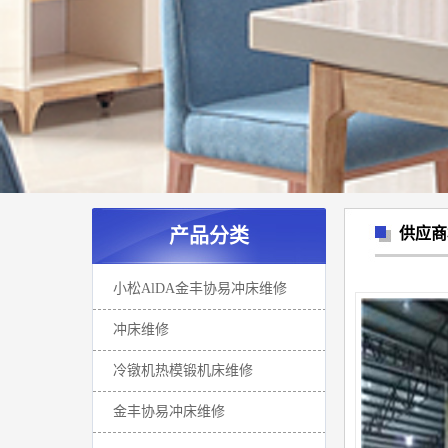
产品分类
供应商
小松AlDA金丰协易冲床维修
冲床维修
冷镦机热模锻机床维修
金丰协易冲床维修