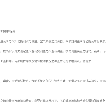
00小时维护保养
油量及压力检知功能测试与调整。空气系统之滤清器，给油器调整阀等功能及水份杂质
整。模高指示开关设定值检查与实测值之检查与调整。模高调整装置之链轮，链条，传
箱上盖拆卸，内部机件磨损及键位松动状况之检查并进行油槽清洗，润滑油
况，噪音，振动测试检查。传动系统各部位注油点之吐出油量及压力测试与调整。离刹
。
路之间隙量测及磨擦面检查，必要时作调整校正。飞轮轴承等添加手动润滑油脂及管路