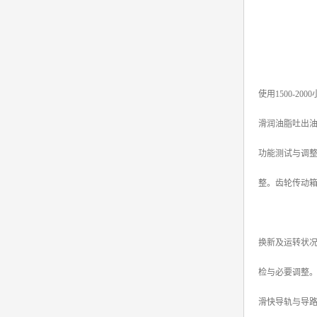
使用1500-20
滑润油脂吐出
功能测试与调
整。齿轮传动
换新及运转状
检与必要调整
滑快导轨与导