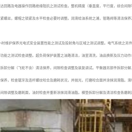
马达回路及电器操作回路绝缘阻抗之测试检查。整机精度（垂直度，平行度，综合间隙
固紧螺丝，螺帽之锁紧及水平检查必要时调整。润滑给油系统之浦，管路阀等清洁保养
4000小时维护保养光电式安全装置性能之测试及投射角与区域之测试调整。电气系统之
路功能之测试检查调整。超负荷保护装置之油路清洁，油室清洗，油品换新及压力动作
拆卸分解（飞轮不含）清洁保养，间隙检查调整及装复调试。平衡器另部件拆卸分解，清洁
洁保养，检查锯牙及连杆螺纹咬合及磨耗状况，并抛光，打磨咬合面并涂抹润滑脂。滑
，间隙调整及磨耗面，油封检查并重新涂抹润滑油脂。模垫拆卸分解及清洁检查各磨耗