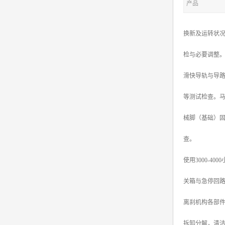
产品
换新及运转状
检与必要调整
滑快导轨与导
等测试检查。
械脚（基础）
查。
使用3000-
关箱与急停回
离刹机构各部件
拆卸分解，清