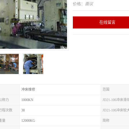
价格：
面议
在线留言
冲床维修
范围
床公称力
1000KN
JD21-100冲床
冲床行程次数
38
JD21-100冲床
床重量
12000KG
简称