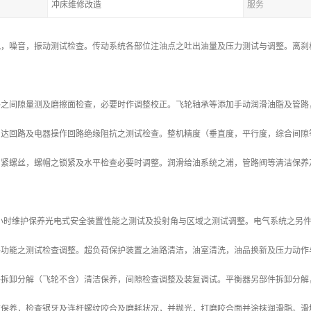
冲床维修改造
服务
况，噪音，振动测试检查。传动系统各部位注油点之吐出油量及压力测试与调整。离刹
。
路之间隙量测及磨擦面检查，必要时作调整校正。飞轮轴承等添加手动润滑油脂及管路
马达回路及电器操作回路绝缘阻抗之测试检查。整机精度（垂直度，平行度，综合间隙
固紧螺丝，螺帽之锁紧及水平检查必要时调整。润滑给油系统之浦，管路阀等清洁保养
4000小时维护保养光电式安全装置性能之测试及投射角与区域之测试调整。电气系统之
路功能之测试检查调整。超负荷保护装置之油路清洁，油室清洗，油品换新及压力动作
拆卸分解（飞轮不含）清洁保养，间隙检查调整及装复调试。平衡器另部件拆卸分解，清洁
洁保养，检查锯牙及连杆螺纹咬合及磨耗状况，并抛光，打磨咬合面并涂抹润滑脂。滑