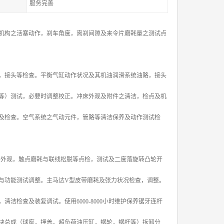
服务完善
机构之活塞动作，刹车角度，离刹间隙及来令片磨耗量之测试点
，接头等检查。平衡气缸动作状况及其机油润滑系统油路，接头
等）测试，必要时调整校正。冲床外观及附件之清洁，检点及机
及检查。空气系统之气动元件，管路等清洁保养及动作测试检
另件外观，触点磨耗与联线松脱等点检，测试及二度落旋转凸轮开
与功能测试调整。主马达V型皮带磨耗及张力状况检查，调整。
检查及装复调试。使用6000-8000小时维护保养锯牙连杆
块总成（球座，押盖。超负荷油压缸，蜗轮，蜗杆等）拆卸分