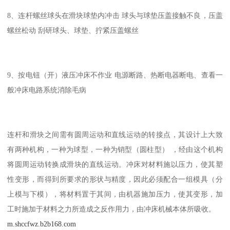
8、连杆螺丝球头在滑块球垫内冲击 球头与球垫压盖接触不良，压盖
螺丝松动 刮研球头、球垫、拧紧压盖螺丝
9、按电钮（开）液压冲床不作业 电源断路、热断电器断电、查看一
般冲床电路系统消除毛病
连杆和滑块之间需有圆周运动和直线运动的转接点，其设计上大致
有两种机构，一种为球型，一种为销型（圆柱型） ，经由这个机构
将圆周运动转换成滑块的直线运动。冲床对材料施以压力，使其塑
性变形，而得到所要求的形状与精度，因此必须配合一组模具（分
上模与下模），将材料置于其间，由机器施加压力，使其变形，加
工时施加于材料之力所造成之反作用力，由冲床机械本体所吸收。
m.shccfwz.b2b168.com