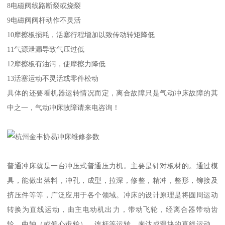
8电磁阀线路断裂或烧裂
9电磁阀阀杆动作不灵活
10摩擦板损耗，活塞行程增加以致传动转矩降低
11气源泄漏导致气压过低
12摩擦板有油污，使摩擦力降低
13活塞运动不灵活或零件松动
具体的还要看机器运转情况而定，离合故障只是气动冲床故障的其
中之一，气动冲床故障请来电咨询！
普通冲床就是一台冲压式普通压力机。主要是针对板材的。通过模
具，能做出落料，冲孔，成型，拉深，修整，精冲，整形，铆接及
挤压件等等，广泛应用于各个领域。冲床的设计原理是将圆周运动
转换为直线运动，由主电动机出力，带动飞轮，经离合器带动齿
轮、曲轴（或偏心齿轮）、连杆等运转，来达成滑块的直线运动，