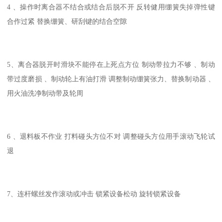
4 、操作时离合器不结合或结合后脱不开 反转健用绷簧失掉弹性键
合作过紧 替换绷簧、研刮键的结合空隙
5、离合器脱开时滑块不能停在上死点方位 制动带拉力不够 、制动
带过度磨损 、制动轮上有油打滑 调整制动绷簧张力、替换制动器 、
用火油洗净制动带及轮周
6 、退料板不作业 打料碰头方位不对 调整碰头方位用手滚动飞轮试
退
7、连杆螺丝发作滚动或冲击 锁紧设备松动 旋转锁紧设备