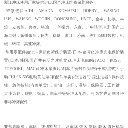
浙江冲床使用厂家提供进口.国产冲床维修保养服务
维修进口AIDI、AMADA、KOMATSU、DOBBY、 WASINO、
ISIS、WAISNC、WOOJIN、DONGSUNG、HNCP、金丰、协易、丰
煜、立兴陈、兴泰、瑛瑜、，等振力、东泰、、申琦等冲床.国产上
海二锻，扬州锻压，扬力，徐锻，浙江，济南，等T-1500T数控，机
械，转塔，高速冲床。
常用零配件如:1:冲床超负荷保护装置(日本/台湾)2.冲床光电保护装
置(日本/韩国/国产并有反光片单卖)3.冲床电磁阀(TACO、ROSS、
TOYOOKI、MAC)4.冲床摩擦片/刹车片密封件/油封(干式/湿式)5.手
动/IHI SK-505电动黄油泵(有配件单卖)/分油器/手摇注油器6.操作按
钮、急停按钮(有盖单卖) ，曲轴，连杆，滑块，保险器，工作键，
大小齿轮，键尾，铜套，刹车带等等冲床配件。可为客户定制各种
非标冲床配件.
兼营导轨磨，车床，线切割加工。及车床.铣床.刨床.磨床.液压机等