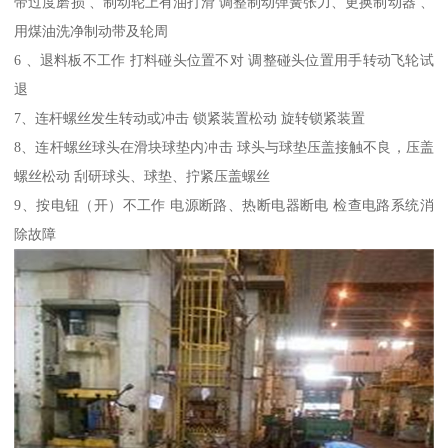
带过度磨损 、制动轮上有油打滑 调整制动弹簧张力、更换制动器 、
用煤油洗净制动带及轮周
6 、退料板不工作 打料碰头位置不对 调整碰头位置用手转动飞轮试
退
7、连杆螺丝发生转动或冲击 锁紧装置松动 旋转锁紧装置
8、连杆螺丝球头在滑块球垫内冲击 球头与球垫压盖接触不良，压盖
螺丝松动 刮研球头、球垫、拧紧压盖螺丝
9、按电钮（开）不工作 电源断路、热断电器断电 检查电路系统消
除故障