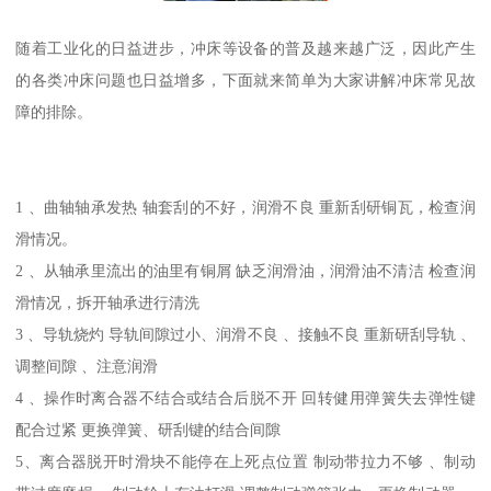
随着工业化的日益进步，冲床等设备的普及越来越广泛，因此产生
的各类冲床问题也日益增多，下面就来简单为大家讲解冲床常见故
障的排除。
1 、曲轴轴承发热 轴套刮的不好，润滑不良 重新刮研铜瓦，检查润
滑情况。
2 、从轴承里流出的油里有铜屑 缺乏润滑油，润滑油不清洁 检查润
滑情况，拆开轴承进行清洗
3 、导轨烧灼 导轨间隙过小、润滑不良 、接触不良 重新研刮导轨 、
调整间隙 、注意润滑
4 、操作时离合器不结合或结合后脱不开 回转健用弹簧失去弹性键
配合过紧 更换弹簧、研刮键的结合间隙
5、离合器脱开时滑块不能停在上死点位置 制动带拉力不够 、制动