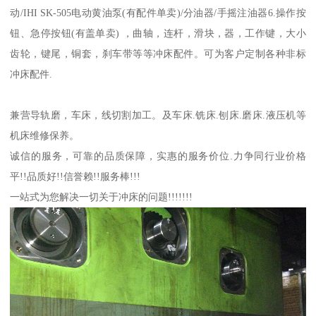
动/IHI SK-505电动黄油泵(有配件单卖)/分油器/手摇注油器6.操作按
钮、急停按钮(有盖单卖) ，曲轴，连杆，滑块，器，工作键，大小
齿轮，键尾，铜套，刹车带等等冲床配件。可为客户定制各种非标
冲床配件.
兼营导轨磨，车床，线切割加工。及车床.铣床.刨床.磨床.液压机等
机床维修保养。
诚信的服务，可靠的品质保障，实惠的服务价位.力争同行业价格
平!!品质好!!信誉赖!!服务棒!!!
一站式为您解决一切关于冲床的问题!!!!!!!