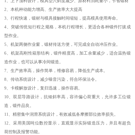
1、上下顶料设计，模具型穴斜度减少、原材料消耗量小，节省锻材
2、本机种动能力增高、生产效率大大提高
3、行程快速，锻材与模具接触时间缩短，提高模具使用寿命。
4、突破传统短行程之规格，本机行程增长，更适合各种锻件打拔成
型作业。
5、机架两侧作业窗，锻材传送方便，可完成全自动冲压作业。
6、机架高刚性箱形结构，锻件精度高，加工余量减少，适合温热锻
造作业，也可以从事冷间锻造。
7、生产效率高，操作简单，维修容易，降低生产成本。
8、传动系统设计，减少噪音污染，符合环保法令。
9、卡模解放设计，复归迅速，操作容易。
10、双层导路设计，抗倾斜率高，容许偏心荷重大，允许多工位锻
造，锻件品良。
11、精密集中润滑系统设计，有效减低各摩擦部位效率损失。
12、采用美国吨位数控显示，直观显示实际锻造压力，并且有超负
荷控制及报警功能。