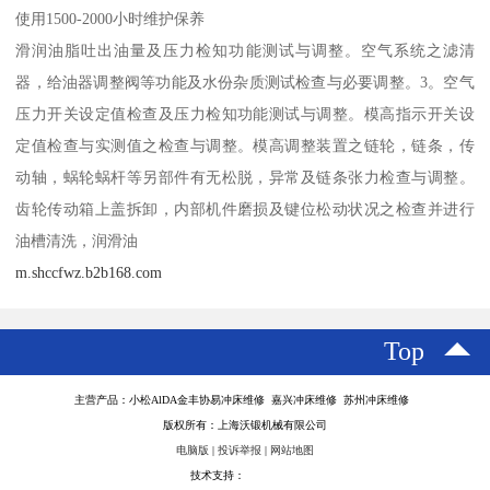
使用1500-2000小时维护保养
滑润油脂吐出油量及压力检知功能测试与调整。空气系统之滤清
器，给油器调整阀等功能及水份杂质测试检查与必要调整。3。空气
压力开关设定值检查及压力检知功能测试与调整。模高指示开关设
定值检查与实测值之检查与调整。模高调整装置之链轮，链条，传
动轴，蜗轮蜗杆等另部件有无松脱，异常及链条张力检查与调整。
齿轮传动箱上盖拆卸，内部机件磨损及键位松动状况之检查并进行
油槽清洗，润滑油
m.shccfwz.b2b168.com
Top
主营产品：小松AlDA金丰协易冲床维修 嘉兴冲床维修 苏州冲床维修
版权所有：上海沃锻机械有限公司
电脑版
|
投诉举报
|
网站地图
技术支持：
八方资源网