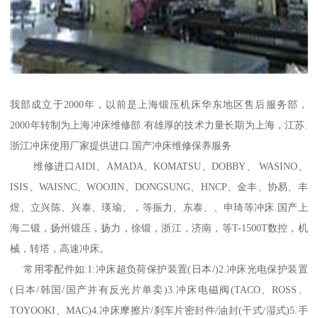
我部成立于2000年，以前是上海锻压机床华东地区售后服务部，
2000年转制为上海冲床维修部.有雄厚的技术力量长期为上海，江苏.
浙江冲床使用厂家提供进口.国产冲床维修保养服务
维修进口AIDI、AMADA、KOMATSU、DOBBY、 WASINO、
ISIS、WAISNC、WOOJIN、DONGSUNG、HNCP、金丰、协易、丰
煜、立兴陈、兴泰、瑛瑜、，等振力、东泰、、申琦等冲床.国产上
海二锻，扬州锻压，扬力，徐锻，浙江，济南，等T-1500T数控，机
械，转塔，高速冲床。
常用零配件如:1:冲床超负荷保护装置(日本/)2.冲床光电保护装置
(日本/韩国/国产并有反光片单卖)3.冲床电磁阀(TACO、ROSS、
TOYOOKI、MAC)4.冲床摩擦片/刹车片密封件/油封(干式/湿式)5.手