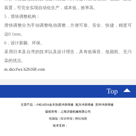
装置，可完全实现自动化生产，成本低，效率高。
5．滑块调整机构：
滑快调整分为手动调整电动调整，方便可靠、安全、快捷，精度可
达0.1mm。
6．设计新颖、环保。
采用日本及台湾的技术以及设计理念，具有低噪音、低能耗、无污
染的优点。
m.shccfwz.b2b168.com
Top
主营产品：小松AlDA金丰协易冲床维修 嘉兴冲床维修 苏州冲床维修
版权所有：上海沃锻机械有限公司
电脑版
|
投诉举报
|
网站地图
技术支持：
八方资源网