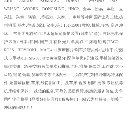
AIDI、AMADA、KOMATSU、DOBBY、 WASINO、ISIS、
WAISNC、WOOJIN、DONGSUNG、HNCP、金丰、协易、丰煜、立
兴陈、兴泰、瑛瑜、,等振力、东泰、、申琦等冲床.国产上海二锻,扬
州锻压,扬力,徐锻,浙江,济南,等3.15T-1500T数控,机械,转塔,高速冲
床。 常用零配件如:1:冲床超负荷保护装置(日本/台湾)2.冲床光电保
护装置(日本/韩国/国产并有反光片单卖)3.冲床电磁阀(TACO、
ROSS、TOYOOKI、MAC)4.冲床摩擦片/刹车片密封件/油封(干式/湿
式)5.手动/IHI SK-505电动黄油泵(有配件单卖)/分油器/手摇注油器6.
操作按钮、急停按钮(有盖单卖) ,曲轴,连杆,滑块,保险器,工作键,大小
齿轮,键尾,铜套,刹车带等等冲床配件。可为客户定制各种非标冲床配
件.兼营导轨磨,车床,线切割加工。及车床.铣床.刨床.磨床.液压机等
机床维修保养。 诚信的服务,可靠的品质保障,实惠的服务价位.力争
同行业价格平!!品质好!!信誉赖!!服务棒!!!一站式为您解决一切关于
冲床的问题!!!!!!!