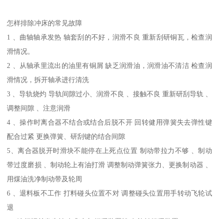
怎样排除冲床的常见故障
1 、曲轴轴承发热 轴套刮的不好，润滑不良 重新刮研铜瓦，检查润
滑情况。
2 、从轴承里流出的油里有铜屑 缺乏润滑油，润滑油不清洁 检查润
滑情况，拆开轴承进行清洗
3 、导轨烧灼 导轨间隙过小、润滑不良 、接触不良 重新研刮导轨 、
调整间隙 、注意润滑
4 、操作时离合器不结合或结合后脱不开 回转健用弹簧失去弹性键
配合过紧 更换弹簧、研刮键的结合间隙
5、离合器脱开时滑块不能停在上死点位置 制动带拉力不够 、制动
带过度磨损 、制动轮上有油打滑 调整制动弹簧张力、更换制动器 、
用煤油洗净制动带及轮周
6 、退料板不工作 打料碰头位置不对 调整碰头位置用手转动飞轮试
退