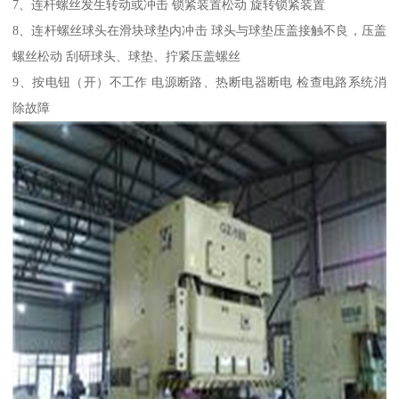
7、连杆螺丝发生转动或冲击 锁紧装置松动 旋转锁紧装置
8、连杆螺丝球头在滑块球垫内冲击 球头与球垫压盖接触不良，压盖
螺丝松动 刮研球头、球垫、拧紧压盖螺丝
9、按电钮（开）不工作 电源断路、热断电器断电 检查电路系统消
除故障