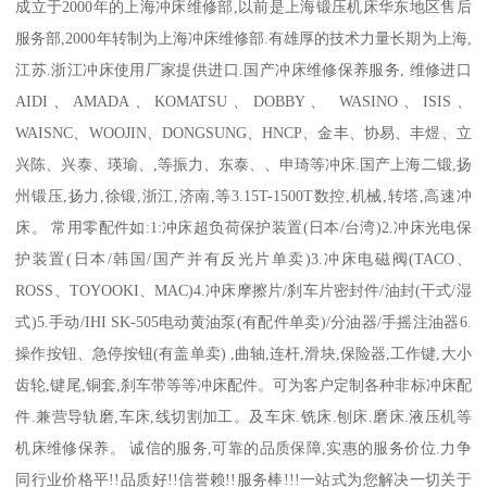
成立于2000年的上海冲床维修部,以前是上海锻压机床华东地区售后
服务部,2000年转制为上海冲床维修部.有雄厚的技术力量长期为上海,
江苏.浙江冲床使用厂家提供进口.国产冲床维修保养服务, 维修进口
AIDI、AMADA、KOMATSU、DOBBY、 WASINO、ISIS、
WAISNC、WOOJIN、DONGSUNG、HNCP、金丰、协易、丰煜、立
兴陈、兴泰、瑛瑜、,等振力、东泰、、申琦等冲床.国产上海二锻,扬
州锻压,扬力,徐锻,浙江,济南,等3.15T-1500T数控,机械,转塔,高速冲
床。 常用零配件如:1:冲床超负荷保护装置(日本/台湾)2.冲床光电保
护装置(日本/韩国/国产并有反光片单卖)3.冲床电磁阀(TACO、
ROSS、TOYOOKI、MAC)4.冲床摩擦片/刹车片密封件/油封(干式/湿
式)5.手动/IHI SK-505电动黄油泵(有配件单卖)/分油器/手摇注油器6.
操作按钮、急停按钮(有盖单卖) ,曲轴,连杆,滑块,保险器,工作键,大小
齿轮,键尾,铜套,刹车带等等冲床配件。可为客户定制各种非标冲床配
件.兼营导轨磨,车床,线切割加工。及车床.铣床.刨床.磨床.液压机等
机床维修保养。 诚信的服务,可靠的品质保障,实惠的服务价位.力争
同行业价格平!!品质好!!信誉赖!!服务棒!!!一站式为您解决一切关于