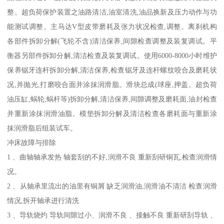
整。超负荷保护装置之油路清洁,油室清洗,油品换新及压力动作与功
能测试调整。主马达V型皮带磨耗及张力状况检查,调整。离刹机构
各部件拆卸分解(飞轮不含)清洁保养,间隙检查调整及装复调试。平
衡器另部件拆卸分解,清洁检查及装复调试。使用6000-8000小时维护
保养锯牙连杆拆卸分解,清洁保养,检查锯牙及连杆螺纹咬合及磨耗状
况,并抛光,打磨咬合面并涂抹润滑脂。滑块总成(球座,押盖。超负荷
油压缸,蜗轮,蜗杆等)拆卸分解,清洁保养,间隙调整及磨耗面,油封检查
并重新涂抹润滑油脂。模垫拆卸分解及清洁检查各磨耗面与重新涂
抹润滑脂后组装试车。
冲床故障与排除
1 、曲轴轴承发热 轴套刮的不好,润滑不良 重新刮研铜瓦,检查润滑情
况。
2 、从轴承里流出的油里有铜屑 缺乏润滑油,润滑油不清洁 检查润滑
情况,拆开轴承进行清洗
3 、导轨烧灼 导轨间隙过小、润滑不良 、接触不良 重新研刮导轨 、