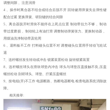
调整间隙 、注意润滑
4 、操作时离合器不结合或结合后脱不开 回转健用弹簧失去弹性键
配合过紧 更换弹簧、研刮键的结合间隙
5、离合器脱开时滑块不能停在上死点位置 制动带拉力不够 、制动
带过度磨损 、制动轮上有油打滑 调整制动弹簧张力、更换制动器 、
用煤油洗净制动带及轮周
6 、退料板不工作 打料碰头位置不对 调整碰头位置用手转动飞轮试
退
7、连杆螺丝发生转动或冲击 锁紧装置松动 旋转锁紧装置
8、连杆螺丝球头在滑块球垫内冲击 球头与球垫压盖接触不良,压盖
螺丝松动 刮研球头、球垫、拧紧压盖螺丝
9、按电钮(开)不工作 电源断路、热断电器断电 检查电路系统消除故
障。
相关推举: