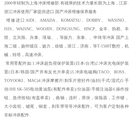
2000年转制为上海冲床维修部.有雄厚的技术力量长期为上海，江苏.
浙江冲床使用厂家提供进口.国产冲床维修保养服务
维修进口AIDI、AMADA、KOMATSU、DOBBY、 WASINO、
ISIS、WAISNC、WOOJIN、DONGSUNG、HNCP、金丰、协易、丰
煜、立兴陈、兴泰、瑛瑜、，等振力、东泰、、申琦等冲床.国产上
海二锻，扬州锻压，扬力，徐锻，浙江，济南，等T-1500T数控，机
械，转塔，高速冲床。
常用零配件如:1:冲床超负荷保护装置(日本/台湾)2.冲床光电保护装
置(日本/韩国/国产并有反光片单卖)3.冲床电磁阀(TACO、ROSS、
TOYOOKI、MAC)4.冲床摩擦片/刹车片密封件/油封(干式/湿式)5.手
动/IHI SK-505电动黄油泵(有配件单卖)/分油器/手摇注油器6.操作按
钮、急停按钮(有盖单卖) ，曲轴，连杆，滑块，保险器，工作键，
大小齿轮，键尾，铜套，刹车带等等冲床配件。可为客户定制各种
非标冲床配件.