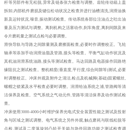
杆等另部件有无松脱,异常及链条张力检查与调整。齿轮传动箱上盖
拆卸,内部机件磨损及键位松动状况之检查并进行油槽清洗,润滑油换
新及运转状况,噪音,振动测试检查。传动系统各部位注油点之吐出油
量及压力测试与调整。离刹机构之活塞动作,刹车角度,离刹间隙及来
令片磨耗量之测试点检与必要调整。
滑快导轨与导路之间隙量测及磨擦面检查,必要时作调整校正。飞轮
轴承等添加手动润滑油脂及管路,接头等检查。平衡气缸动作状况及
其机油润滑系统油路,接头等测试检查。马达回路及电器操作回路绝
缘阻抗之测试检查。整机精度(垂直度,平行度,综合间隙等)测试,必要
时调整校正。冲床外观及附件之清洁,检点及机械脚(基础)固紧螺丝,
螺帽之锁紧及水平检查必要时调整。润滑给油系统之浦,管路阀等清
洁保养及检查。空气系统之气动元件,管路等清洁保养及动作测试检
查。
冲床使用3000-4000小时维护保养光电式安全装置性能之测试及投射
角与区域之测试调整。电气系统之另件外观,触点磨耗与联线松脱等
点检,测试及二度落旋转凸轮开关箱与急停回路功能之测试检查调