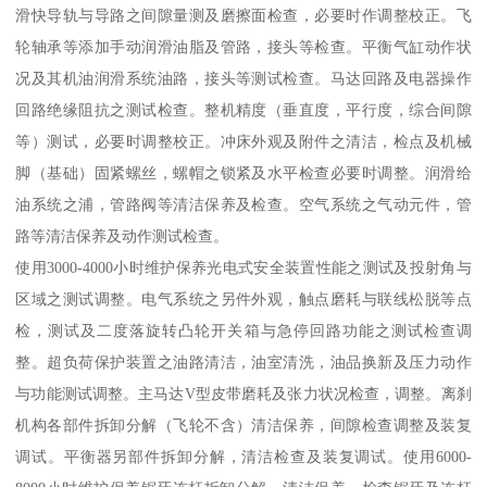
滑快导轨与导路之间隙量测及磨擦面检查，必要时作调整校正。飞
轮轴承等添加手动润滑油脂及管路，接头等检查。平衡气缸动作状
况及其机油润滑系统油路，接头等测试检查。马达回路及电器操作
回路绝缘阻抗之测试检查。整机精度（垂直度，平行度，综合间隙
等）测试，必要时调整校正。冲床外观及附件之清洁，检点及机械
脚（基础）固紧螺丝，螺帽之锁紧及水平检查必要时调整。润滑给
油系统之浦，管路阀等清洁保养及检查。空气系统之气动元件，管
路等清洁保养及动作测试检查。
使用3000-4000小时维护保养光电式安全装置性能之测试及投射角与
区域之测试调整。电气系统之另件外观，触点磨耗与联线松脱等点
检，测试及二度落旋转凸轮开关箱与急停回路功能之测试检查调
整。超负荷保护装置之油路清洁，油室清洗，油品换新及压力动作
与功能测试调整。主马达V型皮带磨耗及张力状况检查，调整。离刹
机构各部件拆卸分解（飞轮不含）清洁保养，间隙检查调整及装复
调试。平衡器另部件拆卸分解，清洁检查及装复调试。使用6000-