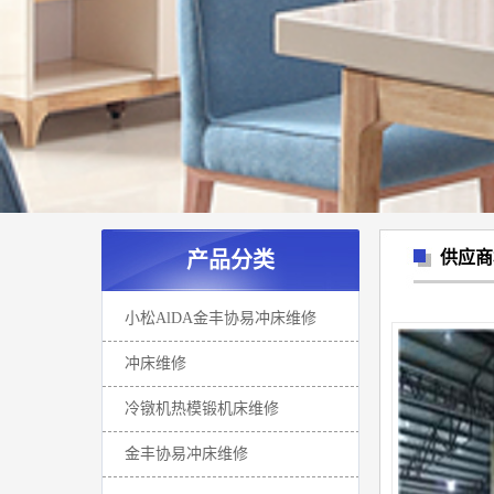
产品分类
供应商
小松AlDA金丰协易冲床维修
冲床维修
冷镦机热模锻机床维修
金丰协易冲床维修