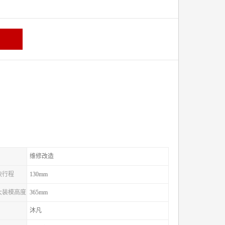
维修改造
滑块行程
130mm
较大装模高度
365mm
沐凡