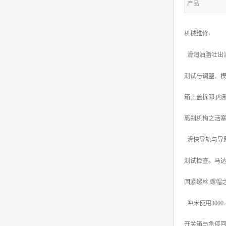
产品
机械维修
滑润油脂吐出
测试与调整。模
箱上盖拆卸,内
离刹机构之活塞
滑快导轨与导路
测试检查。马达
固紧螺丝,螺帽
冲床使用300
开关箱与急停回