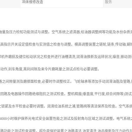
冲床维修改造
服务
油量及压力检知功能测试与调整。空气系统之滤清器,给油器调整阀等功能及水份杂质
高指示开关设定值检查与实测值之检查与调整。模高调整装置之链轮,链条,传动轴,蜗
部机件磨损及键位松动状况之检查并进行油槽清洗,润滑油换新及运转状况,噪音,振动
动作,刹车角度,离刹间隙及来令片磨耗量之测试点检与必要调整。
之间隙量测及磨擦面检查,必要时作调整校正。飞轮轴承等添加手动润滑油脂及管路,
回路及电器操作回路绝缘阻抗之测试检查。整机精度(垂直度,平行度,综合间隙等)测试
之锁紧及水平检查必要时调整。润滑给油系统之浦,管路阀等清洁保养及检查。空气系
0-4000小时维护保养光电式安全装置性能之测试及投射角与区域之测试调整。电气系
路功能之测试检查调整。超负荷保护装置之油路清洁,油室清洗,油品换新及压力动作