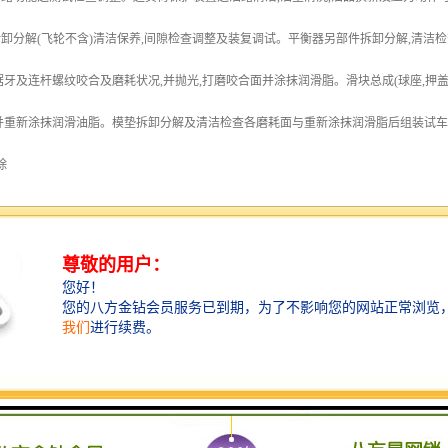
卸分解(飞轮不含)清洁保养,间隙检查调整及装复调试。平衡器另部件拆卸分解,清洁检查及
锯牙及连杆螺纹咬合及磨耗状况,并抛光,打磨咬合面并涂抹润滑脂。滑块总成(球座,押盖
并重新涂抹润滑油脂。模垫拆卸分解及清洁检查各磨耗面与重新涂抹润滑脂后组装试
除
发热 轴套刮的不好,润滑不良 重新刮研铜瓦,检查润滑情况。
流出的油里有铜屑 缺乏润滑油,润滑油不清洁 检查润滑情况,拆开轴承进行清洗
 导轨间隙过小、润滑不良 、接触不良 重新研刮导轨 、调整间隙 、注意润滑
合器不结合或结合后脱不开 回转健用弹簧失去弹性键配合过紧 更换弹簧、研刮键的结
时滑块不能停在上死点位置 制动带拉力不够 、制动带过度磨损 、制动轮上有油打滑
工作 打料碰头位置不对 调整碰头位置用手转动飞轮试退