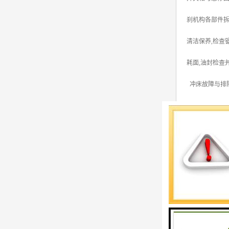
刹机构各部件拆
清洁保养,检查
耗面,油封检查
冲床故障与排
1 、曲轴轴承
2 、从轴承里
3 、导轨烧灼
4 、操作时离
5、离合器脱开
6 、退料板不