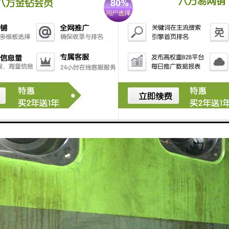
生转动或冲击 锁紧装置松动 旋转锁紧装置
头在滑块球垫内冲击 球头与球垫压盖接触不良,压盖螺丝松动 刮研球头、球垫、拧紧
)不工作 电源断路、热断电器断电 检查电路系统消除故障。