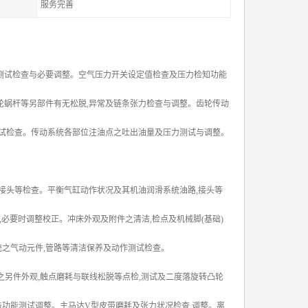
服务完善
测试检查与必要调整。空气压力开关设定值检查及压力检知功能
轮蜗杆等另部件有无松脱,异常及链条张力检查与调整。齿轮传动
测试检查。传动系统各部位注油点之吐出油量及压力测试与调整。
接头等检查。平衡气缸动作状况及其机油润滑系统油路,接头等
,必要时调整校正。冲床外观及附件之清洁,检点及机械脚(基础)
统之气动元件,管路等清洁保养及动作测试检查。
统之另件外观,触点磨耗与联线松脱等点检,测试及二度落旋转凸轮
与功能测试调整。主马达V型皮带磨耗及张力状况检查,调整。离