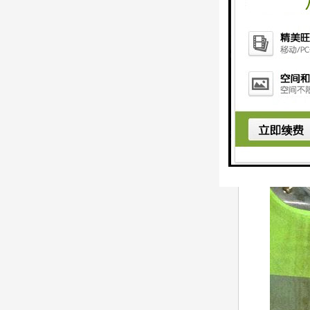
7、连杆螺丝发
8、连杆螺丝球
9、按电钮(开
相关推举: