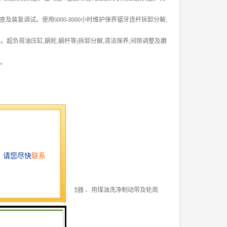
装复调试。使用6000-8000小时维护保养锯牙连杆拆卸分解,
。超负荷油压缸,蜗轮,蜗杆等)拆卸分解,清洁保养,间隙调整及磨
车。
合间隙
 调整制动弹簧张力、更换制动器 、用煤油洗净制动带及轮周