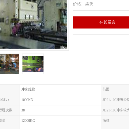
价格：
面议
在线留言
冲床维修
范围
床公称力
1000KN
JD21-100冲床
冲床行程次数
38
JD21-100冲床
床重量
12000KG
简称