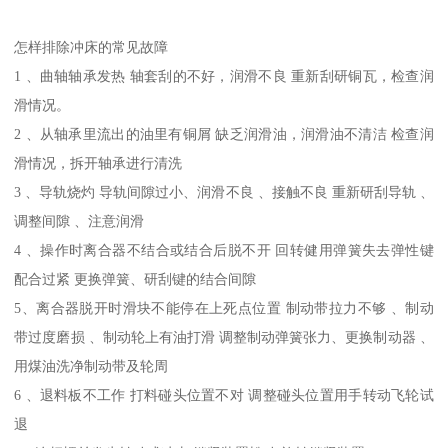
怎样排除冲床的常见故障
1 、曲轴轴承发热 轴套刮的不好，润滑不良 重新刮研铜瓦，检查润
滑情况。
2 、从轴承里流出的油里有铜屑 缺乏润滑油，润滑油不清洁 检查润
滑情况，拆开轴承进行清洗
3 、导轨烧灼 导轨间隙过小、润滑不良 、接触不良 重新研刮导轨 、
调整间隙 、注意润滑
4 、操作时离合器不结合或结合后脱不开 回转健用弹簧失去弹性键
配合过紧 更换弹簧、研刮键的结合间隙
5、离合器脱开时滑块不能停在上死点位置 制动带拉力不够 、制动
带过度磨损 、制动轮上有油打滑 调整制动弹簧张力、更换制动器 、
用煤油洗净制动带及轮周
6 、退料板不工作 打料碰头位置不对 调整碰头位置用手转动飞轮试
退