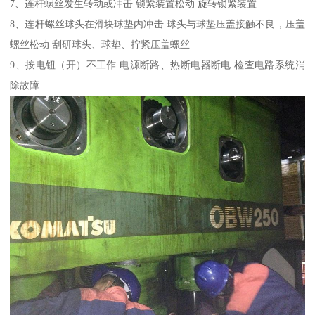
7、连杆螺丝发生转动或冲击 锁紧装置松动 旋转锁紧装置
8、连杆螺丝球头在滑块球垫内冲击 球头与球垫压盖接触不良，压盖
螺丝松动 刮研球头、球垫、拧紧压盖螺丝
9、按电钮（开）不工作 电源断路、热断电器断电 检查电路系统消
除故障