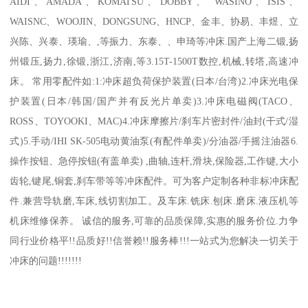
AIDI、AMADA、KOMATSU、DOBBY、 WASINO、ISIS、
WAISNC、WOOJIN、DONGSUNG、HNCP、金丰、协易、丰煜、立
兴陈、兴泰、瑛瑜、,等振力、东泰、、申琦等冲床.国产上海二锻,扬
州锻压,扬力,徐锻,浙江,济南,等3.15T-1500T数控,机械,转塔,高速冲
床。 常用零配件如:1:冲床超负荷保护装置(日本/台湾)2.冲床光电保
护装置(日本/韩国/国产并有反光片单卖)3.冲床电磁阀(TACO、
ROSS、TOYOOKI、MAC)4.冲床摩擦片/刹车片密封件/油封(干式/湿
式)5.手动/IHI SK-505电动黄油泵(有配件单卖)/分油器/手摇注油器6.
操作按钮、急停按钮(有盖单卖) ,曲轴,连杆,滑块,保险器,工作键,大小
齿轮,键尾,铜套,刹车带等等冲床配件。可为客户定制各种非标冲床配
件.兼营导轨磨,车床,线切割加工。及车床.铣床.刨床.磨床.液压机等
机床维修保养。 诚信的服务,可靠的品质保障,实惠的服务价位.力争
同行业价格平!!品质好!!信誉赖!!服务棒!!!一站式为您解决一切关于
冲床的问题!!!!!!!