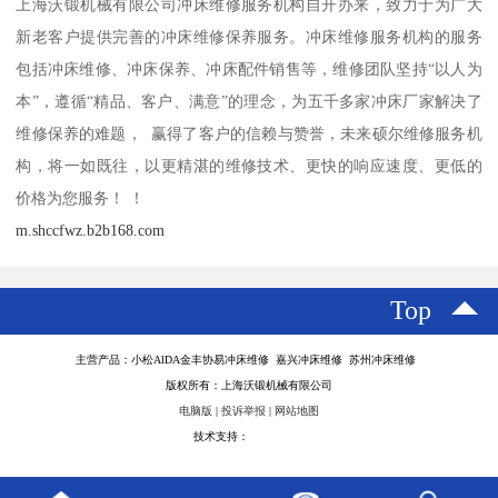
上海沃锻机械有限公司冲床维修服务机构自开办来，致力于为广大
新老客户提供完善的冲床维修保养服务。冲床维修服务机构的服务
包括冲床维修、冲床保养、冲床配件销售等，维修团队坚持“以人为
本”，遵循“精品、客户、满意”的理念，为五千多家冲床厂家解决了
维修保养的难题， 赢得了客户的信赖与赞誉，未来硕尔维修服务机
构，将一如既往，以更精湛的维修技术、更快的响应速度、更低的
价格为您服务！ ！
m.shccfwz.b2b168.com
Top
主营产品：小松AlDA金丰协易冲床维修 嘉兴冲床维修 苏州冲床维修
版权所有：上海沃锻机械有限公司
电脑版
|
投诉举报
|
网站地图
技术支持：
八方资源网