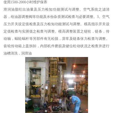
使用1500-2000小时维护保养
滑润油脂吐出油量及压力检知功能测试与调整。空气系统之滤清
器，给油器调整阀等功能及水份杂质测试检查与必要调整。3。空气
压力开关设定值检查及压力检知功能测试与调整。模高指示开关设
定值检查与实测值之检查与调整。模高调整装置之链轮，链条，传
动轴，蜗轮蜗杆等另部件有无松脱，异常及链条张力检查与调整。
齿轮传动箱上盖拆卸，内部机件磨损及键位松动状况之检查并进行
油槽清洗，润滑油