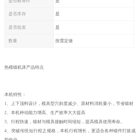
是否标准件
是
是否库存
是
是否批发
是
数量
按需定做
热模锻机床产品特点
本机特性：
1、上下顶料设计，模具型穴斜度减少、原材料消耗量小，节省锻材
2、本机种动能力增高、生产效率大大提高
3、行程快速，锻材与模具接触时间缩短，提高模具使用寿命。
4、突破传统短行程之规格，本机行程增长，更适合各种锻件打拔成
型作业。