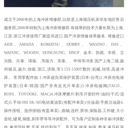
成立于2000年的上海冲床维修部,以前是上海锻压机床华东地区售后
服务部,2000年转制为上海冲床维修部.有雄厚的技术力量长期为上海,
江苏.浙江冲床使用厂家提供进口.国产冲床维修保养服务, 维修进口
AIDI、AMADA、KOMATSU、DOBBY、 WASINO、ISIS、
WAISNC、WOOJIN、DONGSUNG、HNCP、金丰、协易、丰煜、立
兴陈、兴泰、瑛瑜、,等振力、东泰、、申琦等冲床.国产上海二锻,扬
州锻压,扬力,徐锻,浙江,济南,等3.15T-1500T数控,机械,转塔,高速冲
床。 常用零配件如:1:冲床超负荷保护装置(日本/台湾)2.冲床光电保
护装置(日本/韩国/国产并有反光片单卖)3.冲床电磁阀(TACO、
ROSS、TOYOOKI、MAC)4.冲床摩擦片/刹车片密封件/油封(干式/湿
式)5.手动/IHI SK-505电动黄油泵(有配件单卖)/分油器/手摇注油器6.
操作按钮、急停按钮(有盖单卖) ,曲轴,连杆,滑块,保险器,工作键,大小
齿轮,键尾,铜套,刹车带等等冲床配件。可为客户定制各种非标冲床配
件.兼营导轨磨,车床,线切割加工。及车床.铣床.刨床.磨床.液压机等