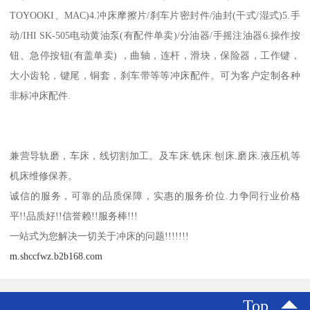
TOYOOKI、MAC)4.冲床摩擦片/刹车片密封件/油封(干式/湿式)5.手
动/IHI SK-505电动黄油泵(有配件单卖)/分油器/手摇注油器6.操作按
钮、急停按钮(有盖单卖) ，曲轴，连杆，滑块，保险器，工作键，
大小齿轮，键尾，铜套，刹车带等等冲床配件。可为客户定制各种
非标冲床配件.
兼营导轨磨，车床，线切割加工。及车床.铣床.刨床.磨床.液压机等
机床维修保养。
诚信的服务，可靠的品质保障，实惠的服务价位.力争同行业价格
平!!品质好!!信誉赖!!服务棒!!!
一站式为您解决一切关于冲床的问题!!!!!!!
m.shccfwz.b2b168.com
Top