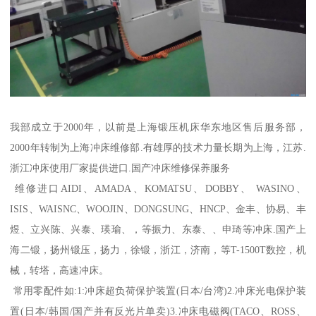
我部成立于2000年，以前是上海锻压机床华东地区售后服务部，
2000年转制为上海冲床维修部.有雄厚的技术力量长期为上海，江苏.
浙江冲床使用厂家提供进口.国产冲床维修保养服务
维修进口AIDI、AMADA、KOMATSU、DOBBY、 WASINO、
ISIS、WAISNC、WOOJIN、DONGSUNG、HNCP、金丰、协易、丰
煜、立兴陈、兴泰、瑛瑜、，等振力、东泰、、申琦等冲床.国产上
海二锻，扬州锻压，扬力，徐锻，浙江，济南，等T-1500T数控，机
械，转塔，高速冲床。
常用零配件如:1:冲床超负荷保护装置(日本/台湾)2.冲床光电保护装
置(日本/韩国/国产并有反光片单卖)3.冲床电磁阀(TACO、ROSS、