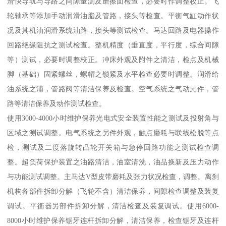
滑快导轨与导路之间隙量测及磨擦面检查，必要时作调整校正。飞
轮轴承等添加手动润滑油脂及管路，接头等检查。平衡气缸动作状
况及其机油润滑系统油路，接头等测试检查。马达回路及电器操作
回路绝缘阻抗之测试检查。整机精度（垂直度，平行度，综合间隙
等）测试，必要时调整校正。冲床外观及附件之清洁，检点及机械
脚（基础）固紧螺丝，螺帽之锁紧及水平检查必要时调整。润滑给
油系统之浦，管路阀等清洁保养及检查。空气系统之气动元件，管
路等清洁保养及动作测试检查。
使用3000-4000小时维护保养光电式安全装置性能之测试及投射角与
区域之测试调整。电气系统之另件外观，触点磨耗与联线松脱等点
检，测试及二度落旋转凸轮开关箱与急停回路功能之测试检查调
整。超负荷保护装置之油路清洁，油室清洗，油品换新及压力动作
与功能测试调整。主马达V型皮带磨耗及张力状况检查，调整。离刹
机构各部件拆卸分解（飞轮不含）清洁保养，间隙检查调整及装复
调试。平衡器另部件拆卸分解，清洁检查及装复调试。使用6000-
8000小时维护保养锯牙连杆拆卸分解，清洁保养，检查锯牙及连杆