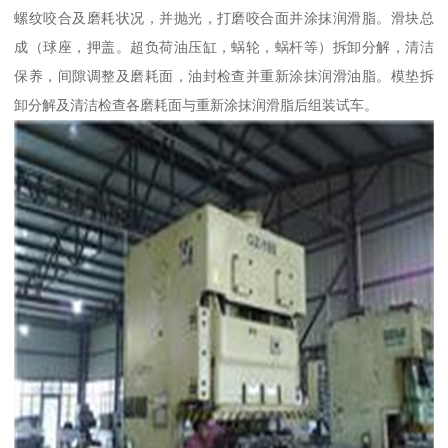
螺纹咬合及磨耗状况，并抛光，打磨咬合面并涂抹润滑脂。滑块总
成（球座，押盖。超负荷油压缸，蜗轮，蜗杆等）拆卸分解，清洁
保养，间隙调整及磨耗面，油封检查并重新涂抹润滑油脂。模垫拆
卸分解及清洁检查各磨耗面与重新涂抹润滑脂后组装试车。