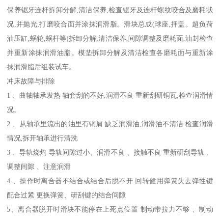
保养锯牙连杆拆卸分解,清洁保养,检查锯牙及连杆螺纹咬合及磨耗状
况,并抛光,打磨咬合面并涂抹润滑脂。滑块总成(球座,押盖。超负荷
油压缸,蜗轮,蜗杆等)拆卸分解,清洁保养,间隙调整及磨耗面,油封检查
并重新涂抹润滑油脂。模垫拆卸分解及清洁检查各磨耗面与重新涂
抹润滑脂后组装试车。
冲床故障与排除
1 、曲轴轴承发热 轴套刮的不好,润滑不良 重新刮研铜瓦,检查润滑情
况。
2 、从轴承里流出的油里有铜屑 缺乏润滑油,润滑油不清洁 检查润滑
情况,拆开轴承进行清洗
3 、导轨烧灼 导轨间隙过小、润滑不良 、接触不良 重新研刮导轨 、
调整间隙 、注意润滑
4 、操作时离合器不结合或结合后脱不开 回转健用弹簧失去弹性键
配合过紧 更换弹簧、研刮键的结合间隙
5、离合器脱开时滑块不能停在上死点位置 制动带拉力不够 、制动