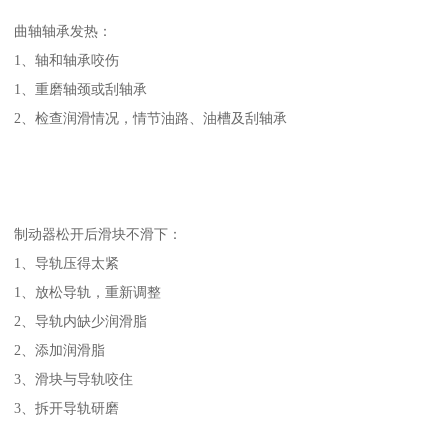
曲轴轴承发热：
1、轴和轴承咬伤
1、重磨轴颈或刮轴承
2、检查润滑情况，情节油路、油槽及刮轴承
制动器松开后滑块不滑下：
1、导轨压得太紧
1、放松导轨，重新调整
2、导轨内缺少润滑脂
2、添加润滑脂
3、滑块与导轨咬住
3、拆开导轨研磨