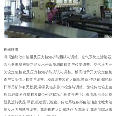
机械维修
滑润油脂吐出油量及压力检知功能测试与调整。空气系统之滤清器,
给油器调整阀等功能及水份杂质测试检查与必要调整。空气压力开
关设定值检查及压力检知功能测试与调整。模高指示开关设定值检
查与实测值之检查与调整。模高调整装置之链轮,链条,传动轴,蜗轮蜗
杆等另部件有无松脱,异常及链条张力检查与调整。齿轮传动箱上盖
拆卸,内部机件磨损及键位松动状况之检查并进行油槽清洗,润滑油换
新及运转状况,噪音,振动测试检查。传动系统各部位注油点之吐出油
量及压力测试与调整。离刹机构之活塞动作,刹车角度,离刹间隙及来