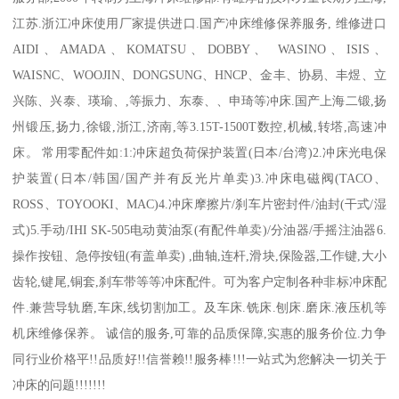
江苏.浙江冲床使用厂家提供进口.国产冲床维修保养服务, 维修进口
AIDI、AMADA、KOMATSU、DOBBY、 WASINO、ISIS、
WAISNC、WOOJIN、DONGSUNG、HNCP、金丰、协易、丰煜、立
兴陈、兴泰、瑛瑜、,等振力、东泰、、申琦等冲床.国产上海二锻,扬
州锻压,扬力,徐锻,浙江,济南,等3.15T-1500T数控,机械,转塔,高速冲
床。 常用零配件如:1:冲床超负荷保护装置(日本/台湾)2.冲床光电保
护装置(日本/韩国/国产并有反光片单卖)3.冲床电磁阀(TACO、
ROSS、TOYOOKI、MAC)4.冲床摩擦片/刹车片密封件/油封(干式/湿
式)5.手动/IHI SK-505电动黄油泵(有配件单卖)/分油器/手摇注油器6.
操作按钮、急停按钮(有盖单卖) ,曲轴,连杆,滑块,保险器,工作键,大小
齿轮,键尾,铜套,刹车带等等冲床配件。可为客户定制各种非标冲床配
件.兼营导轨磨,车床,线切割加工。及车床.铣床.刨床.磨床.液压机等
机床维修保养。 诚信的服务,可靠的品质保障,实惠的服务价位.力争
同行业价格平!!品质好!!信誉赖!!服务棒!!!一站式为您解决一切关于
冲床的问题!!!!!!!