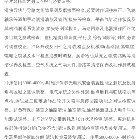
令片磨耗量之测试点检与必要调整。
滑快导轨与导路之间隙量测及磨擦面检查,必要时作调整校正。飞轮
轴承等添加手动润滑油脂及管路,接头等检查。平衡气缸动作状况及
其机油润滑系统油路,接头等测试检查。马达回路及电器操作回路绝
缘阻抗之测试检查。整机精度(垂直度,平行度,综合间隙等)测试,必要
时调整校正。冲床外观及附件之清洁,检点及机械脚(基础)固紧螺丝,
螺帽之锁紧及水平检查必要时调整。润滑给油系统之浦,管路阀等清
洁保养及检查。空气系统之气动元件,管路等清洁保养及动作测试检
查。
冲床使用3000-4000小时维护保养光电式安全装置性能之测试及投射
角与区域之测试调整。电气系统之另件外观,触点磨耗与联线松脱等
点检,测试及二度落旋转凸轮开关箱与急停回路功能之测试检查调
整。超负荷保护装置之油路清洁,油室清洗,油品换新及压力动作与功
能测试调整。主马达V型皮带磨耗及张力状况检查,调整。离刹机构
各部件拆卸分解(飞轮不含)清洁保养,间隙检查调整及装复调试。平
衡器另部件拆卸分解,清洁检查及装复调试。使用6000-8000小时维护