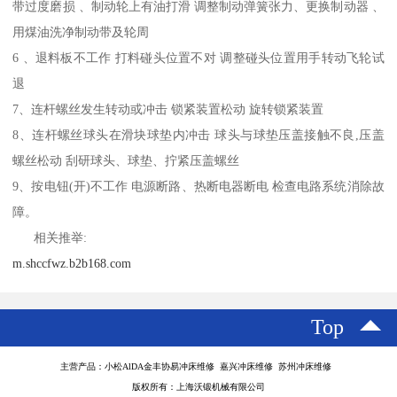
带过度磨损 、制动轮上有油打滑 调整制动弹簧张力、更换制动器 、
用煤油洗净制动带及轮周
6 、退料板不工作 打料碰头位置不对 调整碰头位置用手转动飞轮试
退
7、连杆螺丝发生转动或冲击 锁紧装置松动 旋转锁紧装置
8、连杆螺丝球头在滑块球垫内冲击 球头与球垫压盖接触不良,压盖
螺丝松动 刮研球头、球垫、拧紧压盖螺丝
9、按电钮(开)不工作 电源断路、热断电器断电 检查电路系统消除故
障。
相关推举:
m.shccfwz.b2b168.com
Top
主营产品：小松AlDA金丰协易冲床维修 嘉兴冲床维修 苏州冲床维修
版权所有：上海沃锻机械有限公司