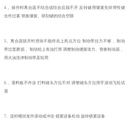
4 、操作时离合器不结合或结合后脱不开 反转健用绷簧失掉弹性键
合作过紧 替换绷簧、研刮键的结合空隙
5、离合器脱开时滑块不能停在上死点方位 制动带拉力不够 、制动
带过度磨损 、制动轮上有油打滑 调整制动绷簧张力、替换制动器 、
用火油洗净制动带及轮周
6 、退料板不作业 打料碰头方位不对 调整碰头方位用手滚动飞轮试
退
7、连杆螺丝发作滚动或冲击 锁紧设备松动 旋转锁紧设备