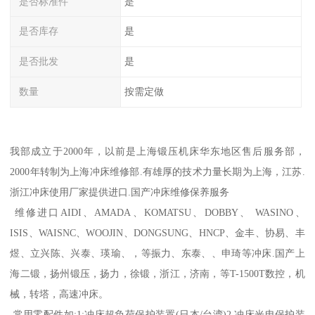
是否标准件
是
是否库存
是
是否批发
是
数量
按需定做
我部成立于2000年，以前是上海锻压机床华东地区售后服务部，
2000年转制为上海冲床维修部.有雄厚的技术力量长期为上海，江苏.
浙江冲床使用厂家提供进口.国产冲床维修保养服务
维修进口AIDI、AMADA、KOMATSU、DOBBY、 WASINO、
ISIS、WAISNC、WOOJIN、DONGSUNG、HNCP、金丰、协易、丰
煜、立兴陈、兴泰、瑛瑜、，等振力、东泰、、申琦等冲床.国产上
海二锻，扬州锻压，扬力，徐锻，浙江，济南，等T-1500T数控，机
械，转塔，高速冲床。
常用零配件如:1:冲床超负荷保护装置(日本/台湾)2.冲床光电保护装