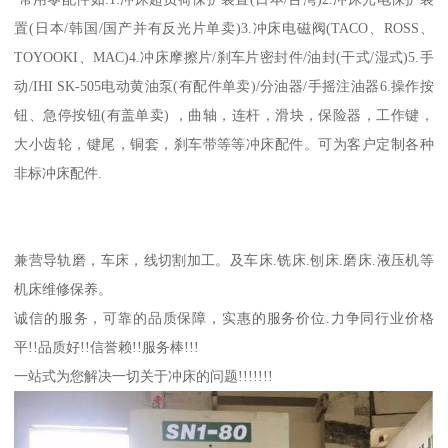
置(日本/韩国/国产并有反光片单卖)3.冲床电磁阀(TACO、ROSS、
TOYOOKI、MAC)4.冲床摩擦片/刹车片密封件/油封(干式/湿式)5.手
动/IHI SK-505电动黄油泵(有配件单卖)/分油器/手摇注油器6.操作按
钮、急停按钮(有盖单卖) ，曲轴，连杆，滑块，保险器，工作键，
大小齿轮，键尾，铜套，刹车带等等冲床配件。可为客户定制各种
非标冲床配件.
兼营导轨磨，车床，线切割加工。及车床.铣床.刨床.磨床.液压机等
机床维修保养。
诚信的服务，可靠的品质保障，实惠的服务价位.力争同行业价格
平!!品质好!!信誉赖!!服务棒!!!
一站式为您解决一切关于冲床的问题!!!!!!!