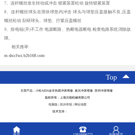
7、连杆螺丝发生转动或冲击 锁紧装置松动 旋转锁紧装置
8、连杆螺丝球头在滑块球垫内冲击 球头与球垫压盖接触不良,压盖
螺丝松动 刮研球头、球垫、拧紧压盖螺丝
9、按电钮(开)不工作 电源断路、热断电器断电 检查电路系统消除故
障。
相关推举:
m.shccfwz.b2b168.com
Top
主营产品：小松AlDA金丰协易冲床维修 嘉兴冲床维修 苏州冲床维修
版权所有：上海沃锻机械有限公司
电脑版
|
投诉举报
|
网站地图
技术支持：
八方资源网
首页
13818096775
在线留言