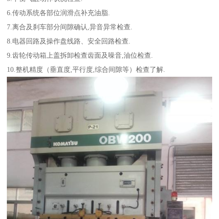
6.传动系统各部位润滑点补充油脂.
7.离合及刹车部分间隙确认,异音异常检查.
8.电器回路及操作盘线路、安全回路检查.
9.齿轮传动箱上盖拆卸检查齿面及噪音,油位检查.
10.整机精度（垂直度,平行度,综合间隙等）检查了解.