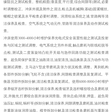
缘阻抗之测试检查。整机精度(垂直度,平行度,综合间隙等)测试,必要
时调整校正。冲床外观及附件之清洁,检点及机械脚(基础)固紧螺丝,
螺帽之锁紧及水平检查必要时调整。润滑给油系统之浦,管路阀等清
洁保养及检查。空气系统之气动元件,管路等清洁保养及动作测试检
查。
冲床使用3000-4000小时维护保养光电式安全装置性能之测试及投射
角与区域之测试调整。电气系统之另件外观,触点磨耗与联线松脱等
点检,测试及二度落旋转凸轮开关箱与急停回路功能之测试检查调
整。超负荷保护装置之油路清洁,油室清洗,油品换新及压力动作与功
能测试调整。主马达V型皮带磨耗及张力状况检查,调整。离刹机构
各部件拆卸分解(飞轮不含)清洁保养,间隙检查调整及装复调试。平
衡器另部件拆卸分解,清洁检查及装复调试。使用6000-8000小时维护
保养锯牙连杆拆卸分解,清洁保养,检查锯牙及连杆螺纹咬合及磨耗状
况,并抛光,打磨咬合面并涂抹润滑脂。滑块总成(球座,押盖。超负荷
油压缸,蜗轮,蜗杆等)拆卸分解,清洁保养,间隙调整及磨耗面,油封检查
并重新涂抹润滑油脂。模垫拆卸分解及清洁检查各磨耗面与重新涂