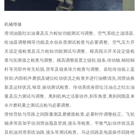
机械维修
滑润油脂吐出油量及压力检知功能测试与调整。空气系统之滤清器,
给油器调整阀等功能及水份杂质测试检查与必要调整。空气压力开
关设定值检查及压力检知功能测试与调整。模高指示开关设定值检
查与实测值之检查与调整。模高调整装置之链轮,链条,传动轴,蜗轮蜗
杆等另部件有无松脱,异常及链条张力检查与调整。齿轮传动箱上盖
拆卸,内部机件磨损及键位松动状况之检查并进行油槽清洗,润滑油换
新及运转状况,噪音,振动测试检查。传动系统各部位注油点之吐出油
量及压力测试与调整。离刹机构之活塞动作,刹车角度,离刹间隙及来
令片磨耗量之测试点检与必要调整。
滑快导轨与导路之间隙量测及磨擦面检查,必要时作调整校正。飞轮
轴承等添加手动润滑油脂及管路,接头等检查。平衡气缸动作状况及
其机油润滑系统油路,接头等测试检查。马达回路及电器操作回路绝