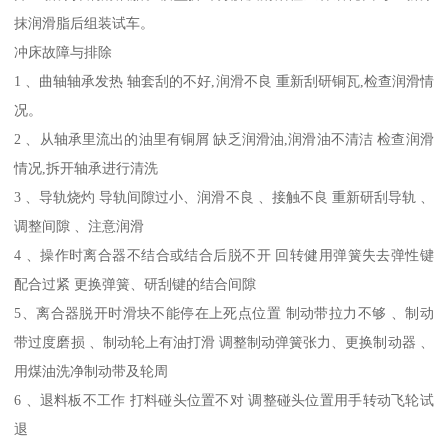
抹润滑脂后组装试车。
冲床故障与排除
1 、曲轴轴承发热 轴套刮的不好,润滑不良 重新刮研铜瓦,检查润滑情
况。
2 、从轴承里流出的油里有铜屑 缺乏润滑油,润滑油不清洁 检查润滑
情况,拆开轴承进行清洗
3 、导轨烧灼 导轨间隙过小、润滑不良 、接触不良 重新研刮导轨 、
调整间隙 、注意润滑
4 、操作时离合器不结合或结合后脱不开 回转健用弹簧失去弹性键
配合过紧 更换弹簧、研刮键的结合间隙
5、离合器脱开时滑块不能停在上死点位置 制动带拉力不够 、制动
带过度磨损 、制动轮上有油打滑 调整制动弹簧张力、更换制动器 、
用煤油洗净制动带及轮周
6 、退料板不工作 打料碰头位置不对 调整碰头位置用手转动飞轮试
退