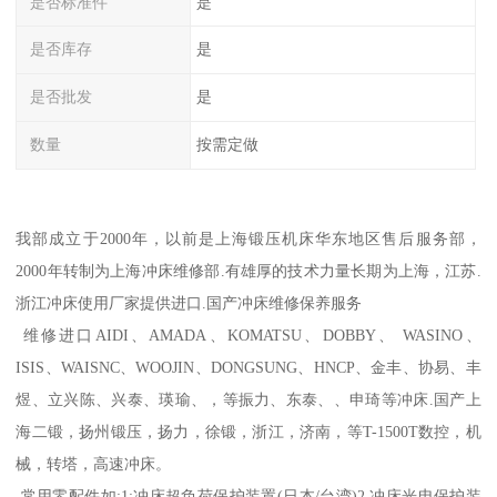
是否标准件
是
是否库存
是
是否批发
是
数量
按需定做
我部成立于2000年，以前是上海锻压机床华东地区售后服务部，
2000年转制为上海冲床维修部.有雄厚的技术力量长期为上海，江苏.
浙江冲床使用厂家提供进口.国产冲床维修保养服务
维修进口AIDI、AMADA、KOMATSU、DOBBY、 WASINO、
ISIS、WAISNC、WOOJIN、DONGSUNG、HNCP、金丰、协易、丰
煜、立兴陈、兴泰、瑛瑜、，等振力、东泰、、申琦等冲床.国产上
海二锻，扬州锻压，扬力，徐锻，浙江，济南，等T-1500T数控，机
械，转塔，高速冲床。
常用零配件如:1:冲床超负荷保护装置(日本/台湾)2.冲床光电保护装