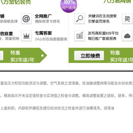
：扬力冲床、徐锻冲床、硕尔冲床、沃得冲床、杨锻冲床、厦锻冲床、汇田冲床、米
00小时维护保养
油量及压力检知功能测试与调整。空气系统之滤清器，给油器调整阀等功能及水份杂质
整。模高指示开关设定值检查与实测值之检查与调整。模高调整装置之链轮，链条，传
箱上盖拆卸，内部机件磨损及键位松动状况之检查并进行油槽清洗，润滑油