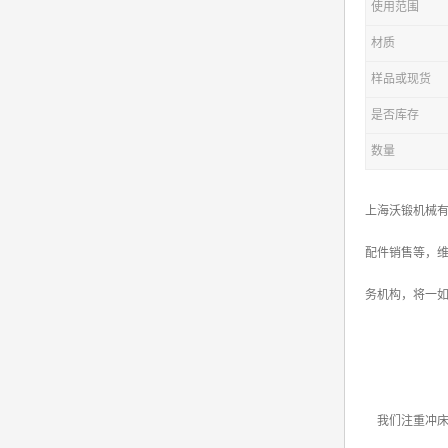
使用范围
材质
样品或现货
是否库存
数量
上海沃锻机械
配件销售等，维
务机构，将一如
我们注重冲床维