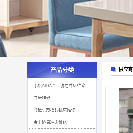
产品分类
供应商
小松AlDA金丰协易冲床维修
冲床维修
冷镦机热模锻机床维修
金丰协易冲床维修