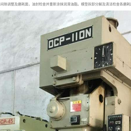
，间隙调整及磨耗面，油封检查并重新涂抹润滑油脂。模垫拆卸分解及清洁检查各磨耗