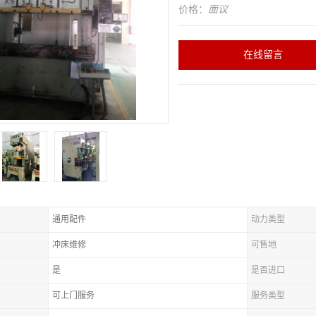
价格：
面议
在线留言
通用配件
动力类型
冲床维修
可售地
是
是否进口
可上门服务
服务类型