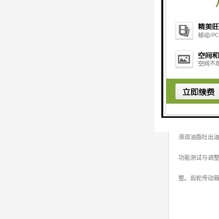
国产冲床维修
使用1500-20
滑润油脂吐出
功能测试与调
整。齿轮传动