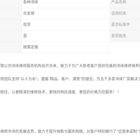
各种冲床
产品名称
合金钢
适用机床
现货
是否标准件
是
是否批发
按需定做
有限公司冲床维修服务机构自开办来，致力于为广大新老客户提供完善的冲床维修保养
修团队坚持“以人为本”，遵循“精品、客户、满意”的理念，为五千多家冲床厂家解
既往，以更精湛的维修技术、更快的响应速度、更低的价格为您服务！ ！
修市场的发展态势，致力于提升销售与服务网络，对客户特别推行了“信誉承诺制”！