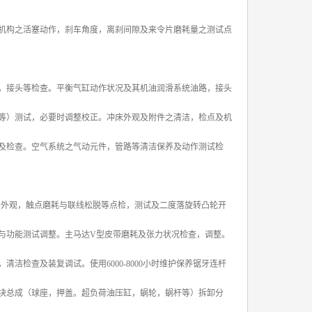
机构之活塞动作，刹车角度，离刹间隙及来令片磨耗量之测试点
，接头等检查。平衡气缸动作状况及其机油润滑系统油路，接头
等）测试，必要时调整校正。冲床外观及附件之清洁，检点及机
及检查。空气系统之气动元件，管路等清洁保养及动作测试检
另件外观，触点磨耗与联线松脱等点检，测试及二度落旋转凸轮开
与功能测试调整。主马达V型皮带磨耗及张力状况检查，调整。
检查及装复调试。使用6000-8000小时维护保养锯牙连杆
块总成（球座，押盖。超负荷油压缸，蜗轮，蜗杆等）拆卸分