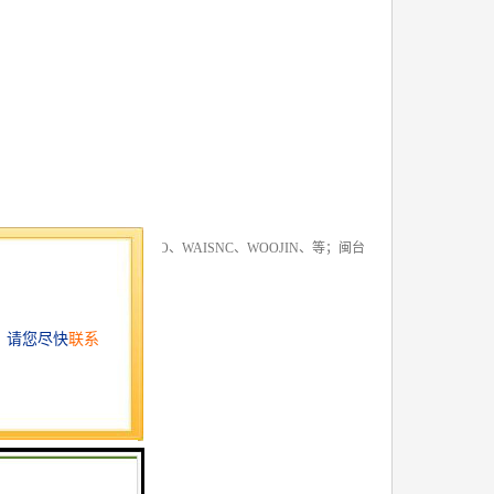
S、KOMATSU、WASINO、WAISNC、WOOJIN、等；闽台