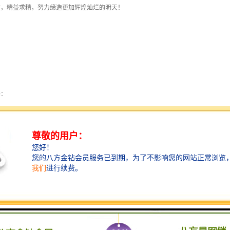
往，精益求精，努力缔造更加辉煌灿烂的明天！
：
类进口冲床维修,日本的有:AIDA、AMADA、DOBBY、DONGSUNG、HNCP、ISI
、协易冲床、硕尔冲床、瑛瑜冲床、振力冲床等及国内各型冲床。
修