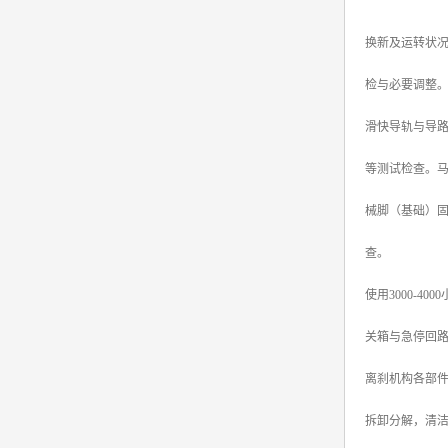
换新及运转状
检与必要调整
滑快导轨与导
等测试检查。
械脚（基础）
查。
使用3000-
关箱与急停回
离刹机构各部件
拆卸分解，清