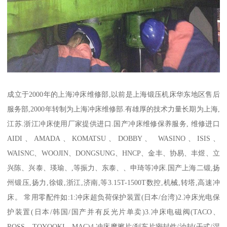
成立于2000年的上海冲床维修部,以前是上海锻压机床华东地区售后
服务部,2000年转制为上海冲床维修部.有雄厚的技术力量长期为上海,
江苏.浙江冲床使用厂家提供进口.国产冲床维修保养服务, 维修进口
AIDI、AMADA、KOMATSU、DOBBY、 WASINO、ISIS、
WAISNC、WOOJIN、DONGSUNG、HNCP、金丰、协易、丰煜、立
兴陈、兴泰、瑛瑜、,等振力、东泰、、申琦等冲床.国产上海二锻,扬
州锻压,扬力,徐锻,浙江,济南,等3.15T-1500T数控,机械,转塔,高速冲
床。 常用零配件如:1:冲床超负荷保护装置(日本/台湾)2.冲床光电保
护装置(日本/韩国/国产并有反光片单卖)3.冲床电磁阀(TACO、
ROSS、TOYOOKI、MAC)4.冲床摩擦片/刹车片密封件/油封(干式/湿