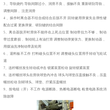
3 、导轨烧灼 导轨间隙过小、润滑不良 、接触不良 重新研刮导轨 、
调整间隙 、注意润滑
4 、操作时离合器不结合或结合后脱不开 回转健用弹簧失去弹性键
配合过紧 更换弹簧、研刮键的结合间隙
5、离合器脱开时滑块不能停在上死点位置 制动带拉力不够 、制动
带过度磨损 、制动轮上有油打滑 调整制动弹簧张力、更换制动器 、
用煤油洗净制动带及轮周
6 、退料板不工作 打料碰头位置不对 调整碰头位置用手转动飞轮试
退
7、连杆螺丝发生转动或冲击 锁紧装置松动 旋转锁紧装置
8、连杆螺丝球头在滑块球垫内冲击 球头与球垫压盖接触不良，压盖
螺丝松动 刮研球头、球垫、拧紧压盖螺丝
9、按电钮（开）不工作 电源断路、热断电器断电 检查电路系统消
除故障