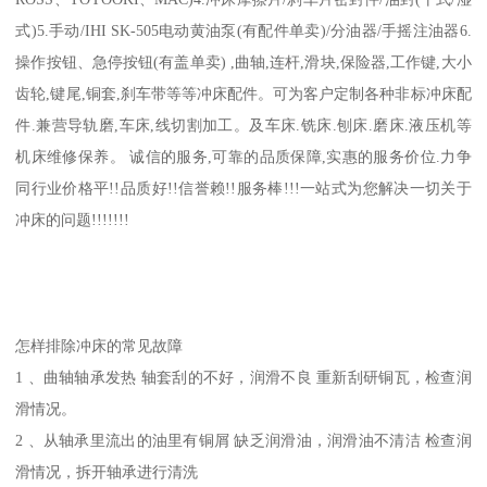
式)5.手动/IHI SK-505电动黄油泵(有配件单卖)/分油器/手摇注油器6.
操作按钮、急停按钮(有盖单卖) ,曲轴,连杆,滑块,保险器,工作键,大小
齿轮,键尾,铜套,刹车带等等冲床配件。可为客户定制各种非标冲床配
件.兼营导轨磨,车床,线切割加工。及车床.铣床.刨床.磨床.液压机等
机床维修保养。 诚信的服务,可靠的品质保障,实惠的服务价位.力争
同行业价格平!!品质好!!信誉赖!!服务棒!!!一站式为您解决一切关于
冲床的问题!!!!!!!
怎样排除冲床的常见故障
1 、曲轴轴承发热 轴套刮的不好，润滑不良 重新刮研铜瓦，检查润
滑情况。
2 、从轴承里流出的油里有铜屑 缺乏润滑油，润滑油不清洁 检查润
滑情况，拆开轴承进行清洗