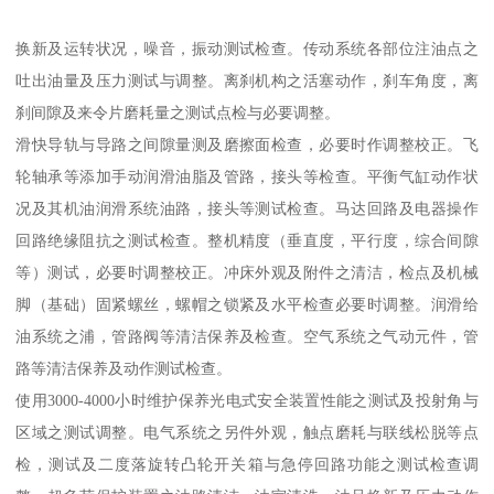
换新及运转状况，噪音，振动测试检查。传动系统各部位注油点之
吐出油量及压力测试与调整。离刹机构之活塞动作，刹车角度，离
刹间隙及来令片磨耗量之测试点检与必要调整。
滑快导轨与导路之间隙量测及磨擦面检查，必要时作调整校正。飞
轮轴承等添加手动润滑油脂及管路，接头等检查。平衡气缸动作状
况及其机油润滑系统油路，接头等测试检查。马达回路及电器操作
回路绝缘阻抗之测试检查。整机精度（垂直度，平行度，综合间隙
等）测试，必要时调整校正。冲床外观及附件之清洁，检点及机械
脚（基础）固紧螺丝，螺帽之锁紧及水平检查必要时调整。润滑给
油系统之浦，管路阀等清洁保养及检查。空气系统之气动元件，管
路等清洁保养及动作测试检查。
使用3000-4000小时维护保养光电式安全装置性能之测试及投射角与
区域之测试调整。电气系统之另件外观，触点磨耗与联线松脱等点
检，测试及二度落旋转凸轮开关箱与急停回路功能之测试检查调