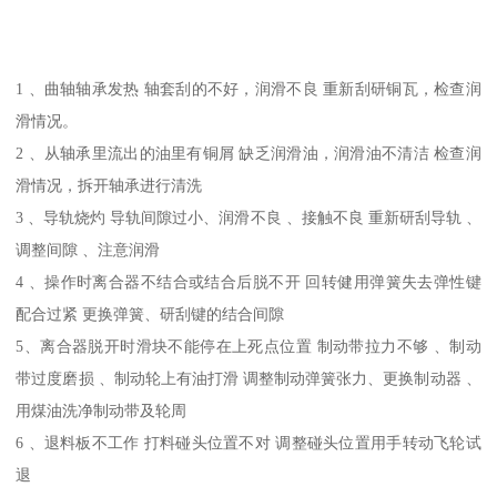
1 、曲轴轴承发热 轴套刮的不好，润滑不良 重新刮研铜瓦，检查润
滑情况。
2 、从轴承里流出的油里有铜屑 缺乏润滑油，润滑油不清洁 检查润
滑情况，拆开轴承进行清洗
3 、导轨烧灼 导轨间隙过小、润滑不良 、接触不良 重新研刮导轨 、
调整间隙 、注意润滑
4 、操作时离合器不结合或结合后脱不开 回转健用弹簧失去弹性键
配合过紧 更换弹簧、研刮键的结合间隙
5、离合器脱开时滑块不能停在上死点位置 制动带拉力不够 、制动
带过度磨损 、制动轮上有油打滑 调整制动弹簧张力、更换制动器 、
用煤油洗净制动带及轮周
6 、退料板不工作 打料碰头位置不对 调整碰头位置用手转动飞轮试
退