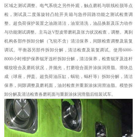
区域之测试调整。电气系统之另件外观，触点磨耗与联线松脱等点
检，测试及二度落旋转凸轮开关箱与急停回路功能之测试检查调
整。超负荷保护装置之油路清洁，油室清洗，油品换新及压力动作
与功能测试调整。主马达V型皮带磨耗及张力状况检查，调整。离刹
机构各部件拆卸分解（飞轮不含）清洁保养，间隙检查调整及装复
调试。平衡器另部件拆卸分解，清洁检查及装复调试。使用6000-
8000小时维护保养锯牙连杆拆卸分解，清洁保养，检查锯牙及连杆
螺纹咬合及磨耗状况，并抛光，打磨咬合面并涂抹润滑脂。滑块总
成（球座，押盖。超负荷油压缸，蜗轮，蜗杆等）拆卸分解，清洁
保养，间隙调整及磨耗面，油封检查并重新涂抹润滑油脂。模垫拆
卸分解及清洁检查各磨耗面与重新涂抹润滑脂后组装试车。