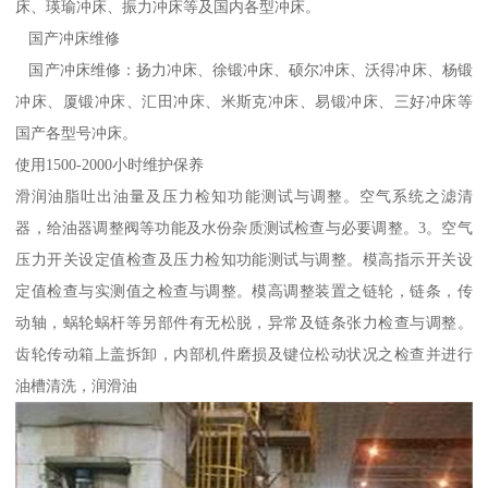
床、瑛瑜冲床、振力冲床等及国内各型冲床。
国产冲床维修
国产冲床维修：扬力冲床、徐锻冲床、硕尔冲床、沃得冲床、杨锻
冲床、厦锻冲床、汇田冲床、米斯克冲床、易锻冲床、三好冲床等
国产各型号冲床。
使用1500-2000小时维护保养
滑润油脂吐出油量及压力检知功能测试与调整。空气系统之滤清
器，给油器调整阀等功能及水份杂质测试检查与必要调整。3。空气
压力开关设定值检查及压力检知功能测试与调整。模高指示开关设
定值检查与实测值之检查与调整。模高调整装置之链轮，链条，传
动轴，蜗轮蜗杆等另部件有无松脱，异常及链条张力检查与调整。
齿轮传动箱上盖拆卸，内部机件磨损及键位松动状况之检查并进行
油槽清洗，润滑油