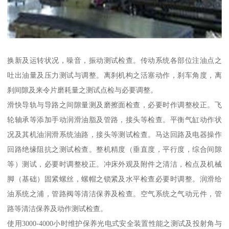
换新及运转状况，噪音，振动测试检查。传动系统各部位注油点之
吐出油量及压力测试与调整。离刹机构之活塞动作，刹车角度，离
刹间隙及来令片磨耗量之测试点检与必要调整。
滑快导轨与导路之间隙量测及磨擦面检查，必要时作调整校正。飞
轮轴承等添加手动润滑油脂及管路，接头等检查。平衡气缸动作状
况及其机油润滑系统油路，接头等测试检查。马达回路及电器操作
回路绝缘阻抗之测试检查。整机精度（垂直度，平行度，综合间隙
等）测试，必要时调整校正。冲床外观及附件之清洁，检点及机械
脚（基础）固紧螺丝，螺帽之锁紧及水平检查必要时调整。润滑给
油系统之浦，管路阀等清洁保养及检查。空气系统之气动元件，管
路等清洁保养及动作测试检查。
使用3000-4000小时维护保养光电式安全装置性能之测试及投射角与