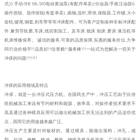
式)5.手动/IHI SK-505电动黄油泵(有配件单卖)/分油器/手摇注油器6.
操作按钮、急停按钮(有盖单卖) ,曲轴,连杆,滑块,保险器,工作键,大小
齿轮,键尾,铜套,刹车带等等冲床配件。可为客户定制各种非标冲床配
件.兼营导轨磨,车床,线切割加工。及车床.铣床.刨床.磨床.液压机等
机床维修保养。 诚信的服务,可靠的品质保障,实惠的服务价位.力争
同行业价格平!!品质好!!信誉赖!!服务棒!!!一站式为您解决一切关于
冲床的问题!!!!!!!
冲床的应用领域及特点
冲床，就是一台冲压式压力机。在国民生产中，冲压工艺由于比传
统机械加工来说有节约材料和能源，效率高，对操作者技术要求不
高及通过各种模具应用可以做出机械加工所无法达到的产品这些优
点，因而它的用途越来越广泛。
冲压生产主要是针对板材的。通过模具，能做出落料，冲孔，成
型，拉深，修整，精冲，整形，铆接及挤压件等等，广泛应用于各