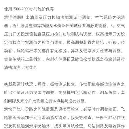
使用1500-2000小时维护保养
滑润油脂吐出油量及压力检知功能测试与调整。空气系统之滤清
器，给油器调整阀等功能及水份杂质测试检查与必要调整。3。空气
压力开关设定值检查及压力检知功能测试与调整。模高指示开关设
定值检查与实测值之检查与调整。模高调整装置之链轮，链条，传
动轴，蜗轮蜗杆等另部件有无松脱，异常及链条张力检查与调整。
齿轮传动箱上盖拆卸，内部机件磨损及键位松动状况之检查并进行
油槽清洗，润滑油
换新及运转状况，噪音，振动测试检查。传动系统各部位注油点之
吐出油量及压力测试与调整。离刹机构之活塞动作，刹车角度，离
刹间隙及来令片磨耗量之测试点检与必要调整。
滑快导轨与导路之间隙量测及磨擦面检查，必要时作调整校正。飞
轮轴承等添加手动润滑油脂及管路，接头等检查。平衡气缸动作状
况及其机油润滑系统油路，接头等测试检查。马达回路及电器操作