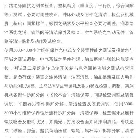
回路绝缘阻抗之测试检查。整机精度（垂直度，平行度，综合间隙
等）测试，必要时调整校正。冲床外观及附件之清洁，检点及机械
脚（基础）固紧螺丝，螺帽之锁紧及水平检查必要时调整。润滑给
油系统之浦，管路阀等清洁保养及检查。空气系统之气动元件，管
路等清洁保养及动作测试检查。
使用3000-4000小时维护保养光电式安全装置性能之测试及投射角与
区域之测试调整。电气系统之另件外观，触点磨耗与联线松脱等点
检，测试及二度落旋转凸轮开关箱与急停回路功能之测试检查调
整。超负荷保护装置之油路清洁，油室清洗，油品换新及压力动作
与功能测试调整。主马达V型皮带磨耗及张力状况检查，调整。离刹
机构各部件拆卸分解（飞轮不含）清洁保养，间隙检查调整及装复
调试。平衡器另部件拆卸分解，清洁检查及装复调试。使用6000-
8000小时维护保养锯牙连杆拆卸分解，清洁保养，检查锯牙及连杆
螺纹咬合及磨耗状况，并抛光，打磨咬合面并涂抹润滑脂。滑块总
成（球座，押盖。超负荷油压缸，蜗轮，蜗杆等）拆卸分解，清洁