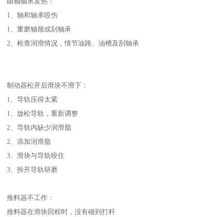
曲轴轴承发热：
1、轴和轴承咬伤
1、重磨轴颈或刮轴承
2、检查润滑情况，情节油路、油槽及刮轴承
制动器松开后滑块不滑下：
1、导轨压得太紧
1、放松导轨，重新调整
2、导轨内缺少润滑脂
2、添加润滑脂
3、滑块与导轨咬住
3、拆开导轨研磨
推料器不工作：
推料器在滑块回程时，没有碰到打杆