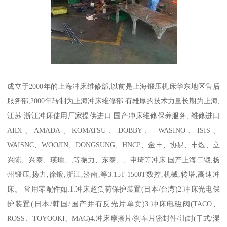
成立于2000年的上海冲床维修部,以前是上海锻压机床华东地区售后
服务部,2000年转制为上海冲床维修部.有雄厚的技术力量长期为上海,
江苏.浙江冲床使用厂家提供进口.国产冲床维修保养服务, 维修进口
AIDI、AMADA、KOMATSU、DOBBY、 WASINO、ISIS、
WAISNC、WOOJIN、DONGSUNG、HNCP、金丰、协易、丰煜、立
兴陈、兴泰、瑛瑜、,等振力、东泰、、申琦等冲床.国产上海二锻,扬
州锻压,扬力,徐锻,浙江,济南,等3.15T-1500T数控,机械,转塔,高速冲
床。 常用零配件如:1:冲床超负荷保护装置(日本/台湾)2.冲床光电保
护装置(日本/韩国/国产并有反光片单卖)3.冲床电磁阀(TACO、
ROSS、TOYOOKI、MAC)4.冲床摩擦片/刹车片密封件/油封(干式/湿